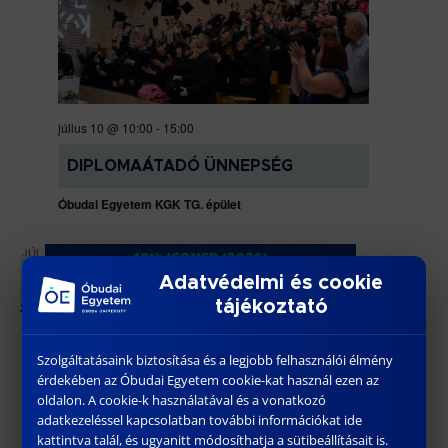
július 10 @ 10:00
-
15:00
DIPLOMAÁTADÓ ÜNNEPSÉG
Óbudai Egyetem KGK TG. épület
JÚL
1
Adatvédelmi és cookie
tájékoztató
2026
Szolgáltatásaink biztosítása és a legjobb felhasználói élmény
érdekében az Óbudai Egyetem cookie-kat használ ezen az
oldalon. A cookie-k használatával és a vonatkozó
adatkezeléssel kapcsolatban további információkat ide
kattintva talál, és ugyanitt módosíthatja a sütibeállításait is.
július 1 @ 09:00
-
július 3 @ 15:00