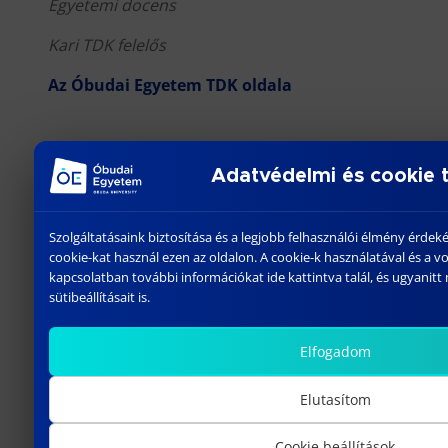
Egyetemi docens
Kari TDK felelős
Az Óbudai Egyetem TDK oldala
A 63. Tudományos Diákköri
Adatvédelmi és cookie 
Konferenciát a B+N
Magyarország Kft., a LIWO
Szolgáltatásaink biztosítása és a legjobb felhasználói élmény érd
Group tagja támogatja.
cookie-kat használ ezen az oldalon. A cookie-k használatával és a 
kapcsolatban további információkat ide kattintva talál, és ugyanitt
sütibeállításait is.
Elfogadom
Elutasítom
Cookie beállítások