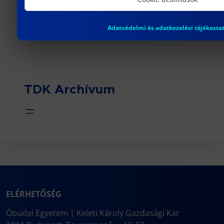
Adatvédelmi és adatkezelési tájékozta
TDK Archívum
ELÉRHETŐSÉG
Óbudai Egyetem | Keleti Károly Gazdasági Kar