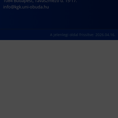
1084 Budapest, Tavaszmező u. 15-17.
info@kgk.uni-obuda.hu
A jelenlegi oldal frissítve: 2026.04.16.