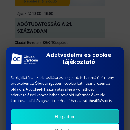
május 4 @ 13:00
-
16:00
ADÓTUDATOSSÁG A 21.
SZÁZADBAN
Óbudai Egyetem KGK TG. épület
Adatvédelmi és cookie
KED
tájékoztató
12
Szolgáltatásaink biztosítása és a legjobb felhasználói élmény
érdekében az Óbudai Egyetem cookie-kat használ ezen az
oldalon. A cookie-k használatával és a vonatkozó
adatkezeléssel kapcsolatban további információkat ide
kattintva talál, és ugyanitt módosíthatja a sütibeállításait is.
Elfogadom
május 12 @ 15:00
-
17:00