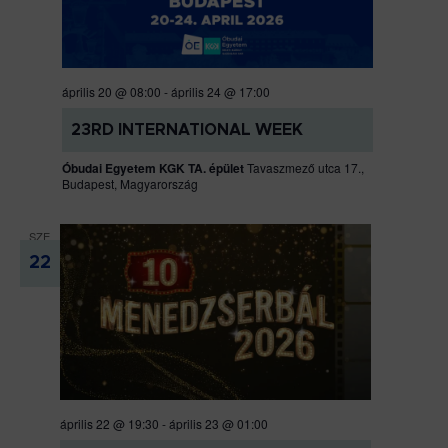
április 20 @ 08:00
-
április 24 @ 17:00
23RD INTERNATIONAL WEEK
Óbudai Egyetem KGK TA. épület
Tavaszmező utca 17.,
Budapest, Magyarország
SZE
22
április 22 @ 19:30
-
április 23 @ 01:00