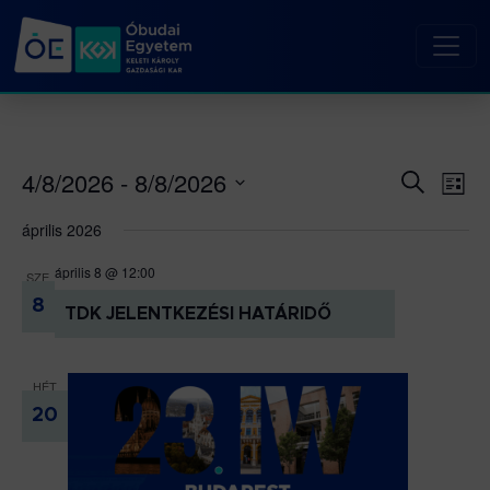
4/8/2026
 - 
8/8/2026
Esemé
Es
Keresett
Lista
kifejezés
né
Dátum
keresé
április 2026
kiválasztása.
nav
és
április 8 @ 12:00
nézet
SZE
8
választ
TDK JELENTKEZÉSI HATÁRIDŐ
HÉT
20