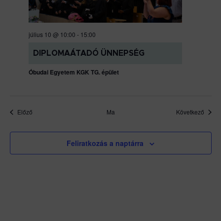
július 10 @ 10:00
-
15:00
DIPLOMAÁTADÓ ÜNNEPSÉG
Óbudai Egyetem KGK TG. épület
Események
Esem
Előző
Ma
Következő
Feliratkozás a naptárra