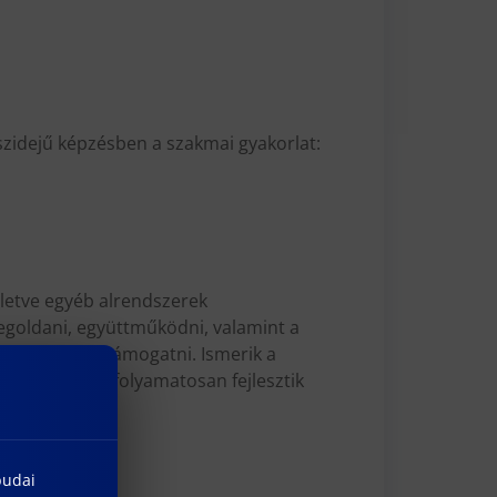
észidejű képzésben a szakmai gyakorlat:
lletve egyéb alrendszerek
egoldani, együttműködni, valamint a
mző munkával támogatni. Ismerik a
kommunikálni, folyamatosan fejlesztik
budai