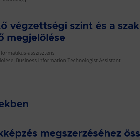
ő végzettségi szint és a sza
ő megjelölése
nformatikus-asszisztens
lölése: Business Information Technologist Assistant
vekben
zakképzés megszerzéséhez ös