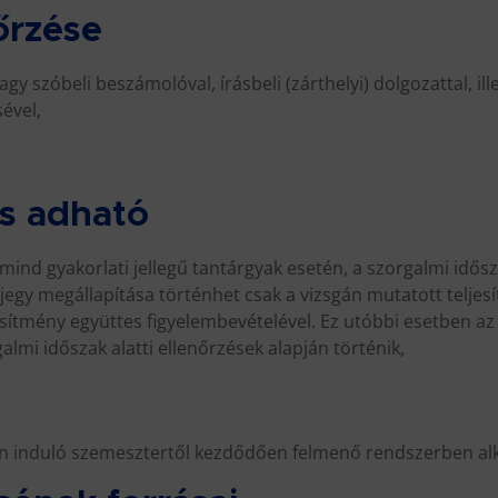
őrzése
agy szóbeli beszámolóval, írásbeli (zárthelyi) dolgozattal, il
sével,
és adható
i, mind gyakorlati jellegű tantárgyak esetén, a szorgalmi idős
emjegy megállapítása történhet csak a vizsgán mutatott teljes
jesítmény együttes figyelembevételével. Ez utóbbi esetben a
almi időszak alatti ellenőrzések alapján történik,
en induló szemesztertől kezdődően felmenő rendszerben a