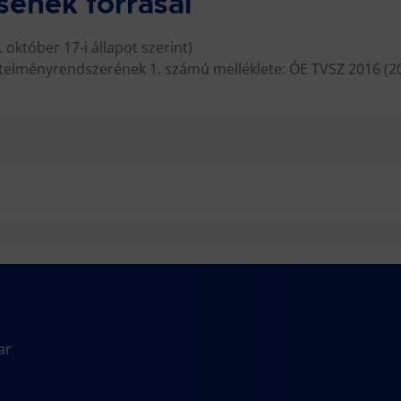
sének forrásai
. október 17-i állapot szerint)
vetelményrendszerének 1. számú melléklete: ÓE TVSZ 2016 (201
ar