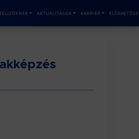
ÉTELIZŐKNEK
AKTUALITÁSOK
KARRIER
ELÉRHETŐSÉ
zakképzés