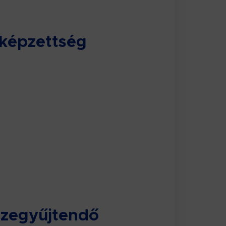
kképzettség
szegyűjtendő