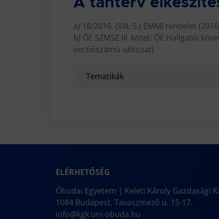
A tanterv elkészíté
a) 18/2016. (VIII. 5.) EMMI rendelet (2016
b) ÓE SZMSZ III. kötet: ÓE Hallgatói kö
verziószámú változat)
Tematikák
ELÉRHETŐSÉG
Óbudai Egyetem | Keleti Károly Gazdasági K
1084 Budapest, Tavaszmező u. 15-17.
info@kgk.uni-obuda.hu