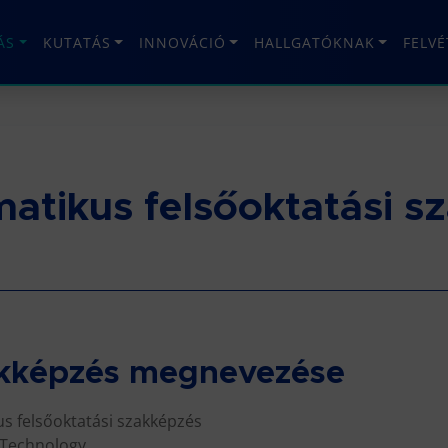
ÁS
KUTATÁS
INNOVÁCIÓ
HALLGATÓKNAK
FELV
atikus felsőoktatási s
zakképzés megnevezése
s felsőoktatási szakképzés
 Technology