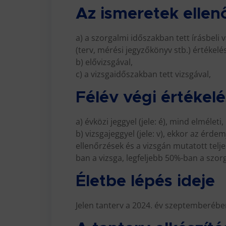
Az ismeretek ellen
a) a szorgalmi időszakban tett írásbeli v
(terv, mérési jegyzőkönyv stb.) értékelé
b) elővizsgával,
c) a vizsgaidőszakban tett vizsgával,
Félév végi értékel
a) évközi jeggyel (jele: é), mind elmélet
b) vizsgajeggyel (jele: v), ekkor az érd
ellenőrzések és a vizsgán mutatott tel
ban a vizsga, legfeljebb 50%-ban a szorg
Életbe lépés ideje
Jelen tanterv a 2024. év szeptemberéb