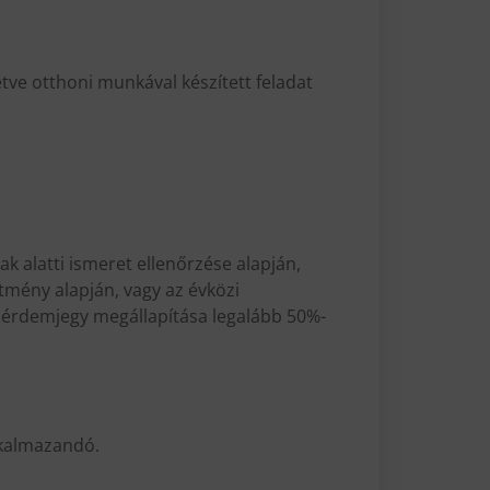
letve otthoni munkával készített feladat
zak alatti ismeret ellenőrzése alapján,
ítmény alapján, vagy az évközi
z érdemjegy megállapítása legalább 50%-
lkalmazandó.