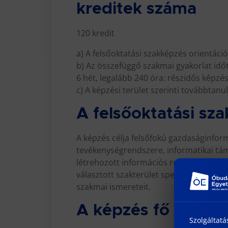
kreditek száma
120 kredit
a) A felsőoktatási szakképzés orientáció
b) Az összefüggő szakmai gyakorlat időt
6 hét, legalább 240 óra: részidős képz
c) A képzési terület szerinti továbbtan
A felsőoktatási sza
A képzés célja felsőfokú gazdaságinfor
tevékenységrendszere, informatikai tám
létrehozott információs rendszerek tel
választott szakterület specifikus alkal
szakmai ismereteit.
A képzés fő terület
Szolgáltatá