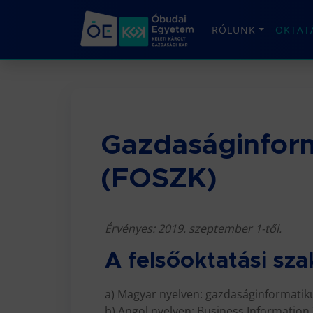
RÓLUNK
OKTAT
Gazdaságinform
(FOSZK)
Érvényes: 2019. szeptember 1-től.
A felsőoktatási s
a) Magyar nyelven: gazdaságinformatiku
b) Angol nyelven: Business Information