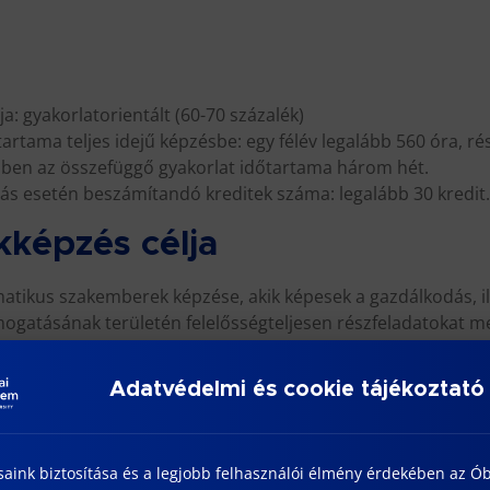
ja: gyakorlatorientált (60-70 százalék)
artama teljes idejű képzésbe: egy félév legalább 560 óra, r
ésben az összefüggő gyakorlat időtartama három hét.
ulás esetén beszámítandó kreditek száma: legalább 30 kredit.
kképzés célja
matikus szakemberek képzése, akik képesek a gazdálkodás, i
ogatásának területén felelősségteljesen részfeladatokat m
jes életciklusát gazdálkodási szempontú szolgáltató és ele
mazási igényeit és lehetőségeit, tudnak csapatban dolgozni, 
Adatvédelmi és cookie tájékoztató
ei
saink biztosítása és a legjobb felhasználói élmény érdekében az Ó