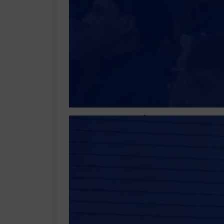
Állásajánla
Zalaegersze
Tovább olvasom…