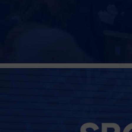
t – SALES ENGINEER
g & Nagykanizsa térsége