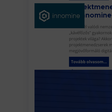
Projektmene
az innomine
Szeretnél valódi nemz
„kávéfőzős” gyakornokk
projektek világa? Akko
projektmenedzserek mel
megjövőformáló digitál
Tovább olvasom…
Állásajánla
Tovább olvasom…