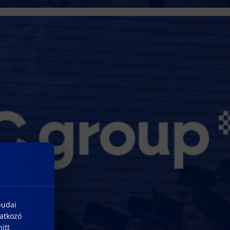
budai
natkozó
itt