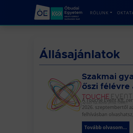
RÓLUNK
OKTAT
Állásajánlatok
Szakmai gya
őszi félévre
A Touche Event Kft. r
2026. szeptembertől az 
felhívásban olvashatsz,
Tovább olvasom…