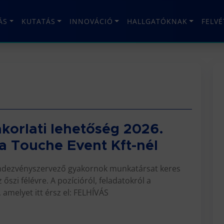
ÁS
KUTATÁS
INNOVÁCIÓ
HALLGATÓKNAK
FELV
korlati lehetőség 2026.
 a Touche Event Kft-nél
endezvényszervező gyakornok munkatársat keres
őszi félévre. A pozícióról, feladatokról a
 amelyet itt érsz el: FELHÍVÁS