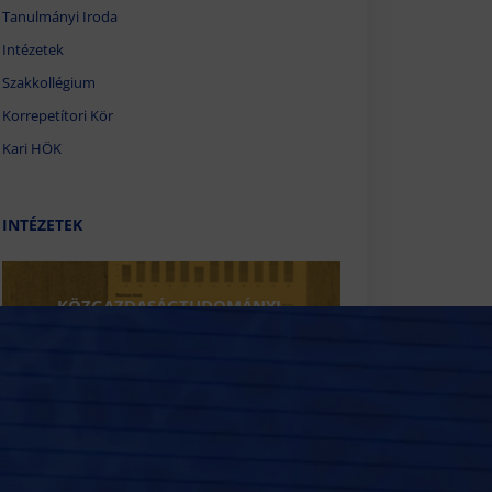
Tanulmányi Iroda
Intézetek
Szakkollégium
Korrepetítori Kör
Kari HÖK
INTÉZETEK
KÖZGAZDASÁGTUDOMÁNYI,
PÉNZÜGYI ÉS SZÁMVITELI INTÉZET
MARKETING, MENEDZSMENT ÉS
MÓDSZERTANI INTÉZET