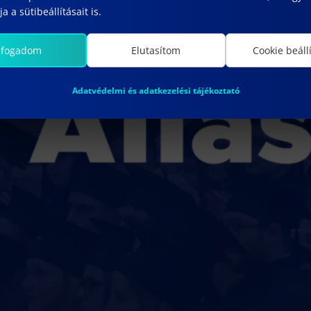
a a sütibeállításait is.
lfogadom
Elutasítom
Cookie beáll
Adatvédelmi és adatkezelési tájékoztató