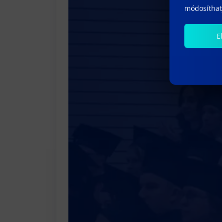
módosíthatj
E