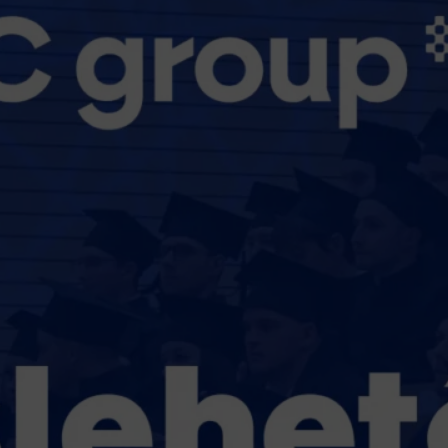
ÜZLETI TUDOMÁNYOK ÉS
DIGITÁLIS ISMERETEK INTÉZET
VÁLLALATI KAPCSOLATOK ÉS
KARRIER IRODA