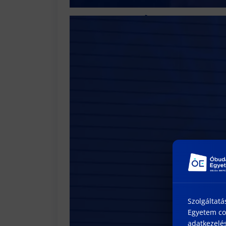
Állásajánlat
munkahelyi
Tovább olvasom…
Szolgáltatá
Egyetem coo
adatkezelés