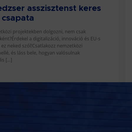
dzser asszisztenst keres
 csapata
etközi projektekben dolgozni, nem csak
ént?Érdekel a digitalizáció, innováció és EU-s
r ez neked szól!Csatlakozz nemzetközi
lé, és láss bele, hogyan valósulnak
is […]
t – Technológiai mérnök