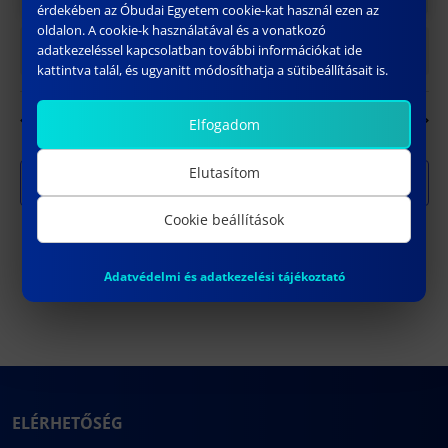
31
1
2
3
4
5
6
érdekében az Óbudai Egyetem cookie-kat használ ezen az
oldalon. A cookie-k használatával és a vonatkozó
adatkezeléssel kapcsolatban további információkat ide
Nincsenek események ezen a napon.
Notice
kattintva talál, és ugyanitt módosíthatja a sütibeállításait is.
júl
Ebben a hónapban
szept
Elfogadom
Elutasítom
Feliratkozás a naptárra
Cookie beállítások
Adatvédelmi és adatkezelési tájékoztató
ELÉRHETŐSÉG