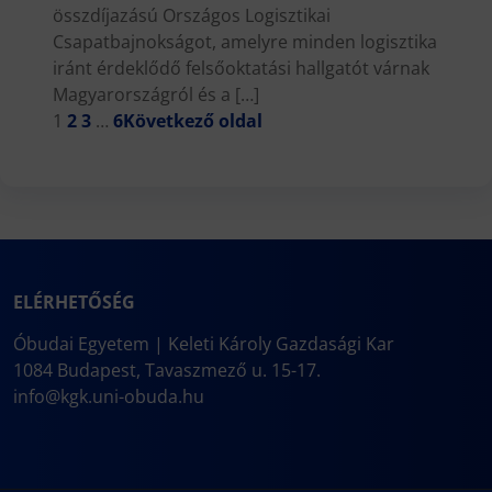
összdíjazású Országos Logisztikai
Csapatbajnokságot, amelyre minden logisztika
iránt érdeklődő felsőoktatási hallgatót várnak
Magyarországról és a […]
1
2
3
…
6
Következő oldal
ELÉRHETŐSÉG
Óbudai Egyetem | Keleti Károly Gazdasági Kar
1084 Budapest, Tavaszmező u. 15-17.
info@kgk.uni-obuda.hu