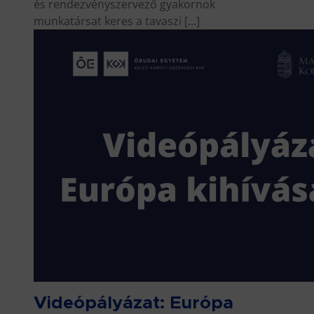
és rendezvényszervező gyakornok
munkatársat keres a tavaszi […]
Videópályázat: Európa