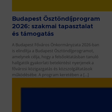
Budapest Ösztöndíjprogram
2026: szakmai tapasztalat
és támogatás
A Budapest Főváros Önkormányzata 2026-ban
is elindítja a Budapest Ösztöndíjprogramot,
amelynek célja, hogy a felsőoktatásban tanuló
hallgatók gyakorlati betekintést nyerjenek a
fővárosi közigazgatás és közszolgáltatások
működésébe. A program keretében a […]