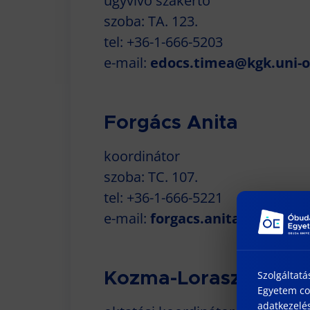
ügyvivő szakértő
szoba: TA. 123.
tel: +36-1-666-5203
e-mail:
edocs.timea@kgk.uni-
Forgács Anita
koordinátor
szoba: TC. 107.
tel: +36-1-666-5221
e-mail:
forgacs.anita@uni-obu
Szolgáltatá
Kozma-Loraszkó And
Egyetem coo
adatkezelés