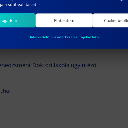
a a sütibeállításait is.
lfogadom
Elutasítom
Cookie beáll
ni-obuda.hu
Adatvédelmi és adatkezelési tájékoztató
nedzsment Doktori Iskola ügyintéző
.hu