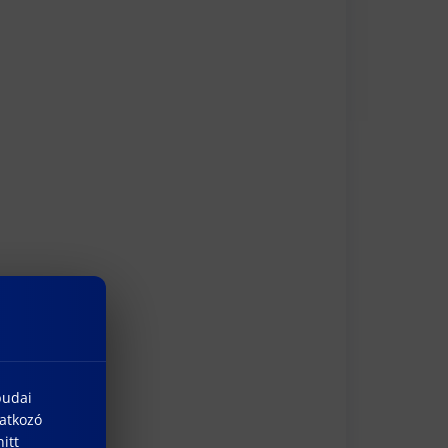
budai
natkozó
itt