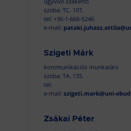
ügyvivő szakértő
szoba: TC. 107.
tel: +36-1-666-5246
e-mail:
pataki.juhasz.attila@u
Szigeti Márk
kommunikációs munkatárs
szoba: TA. 135.
tel:
e-mail:
szigeti.mark@uni-obud
Zsákai Péter