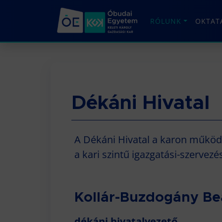
RÓLUNK
OKTAT
Dékáni Hivatal
A Dékáni Hivatal a karon működő 
a kari szintű igazgatási-szervezé
Kollár-Buzdogány Be
dékáni hivatalvezető