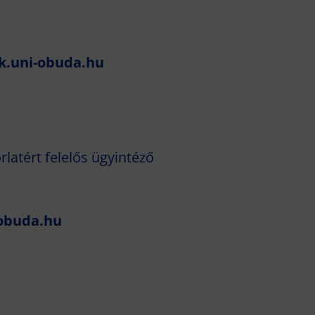
k.uni-obuda.hu
latért felelős ügyintéző
obuda.hu