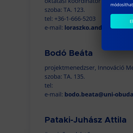
oktatási koordinátor
módosíthatj
szoba: TA. 123.
tel: +36-1-666-5203
E
e-mail:
loraszko.andrea@kgk.u
Bodó Beáta
projektmenedzser, Innováció Me
szoba: TA. 135.
tel:
e-mail:
bodo.beata@uni-obuda
Pataki-Juhász Attila