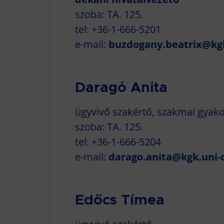
szoba: TA. 125.
tel: +36-1-666-5201
e-mail:
buzdogany.beatrix@kg
Daragó Anita
ügyvivő szakértő, szakmai gyakor
szoba: TA. 125.
tel: +36-1-666-5204
e-mail:
darago.anita@kgk.uni-
Edőcs Tímea