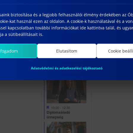
saink biztosítása és a legjobb felhasználói élmény érdekében az Ó
0
0
0
19
20
21
kie-kat használ ezen az oldalon. A cookie-k használatával és a vo
esemény,
esemény,
esemény,
sel kapcsolatban további információkat ide kattintva talál, és ugyan
a a sütibeállításait is.
lfogadom
Elutasítom
Cookie beáll
0
2
0
26
27
28
Adatvédelmi és adatkezelési tájékoztató
esemény,
esemény,
esemény,
Kiemelt
10:00
-
12:30
Diplomaátadó
ünnepség