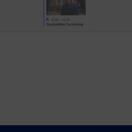
Kiemelt
10:00
-
12:30
Graduation Ceremony