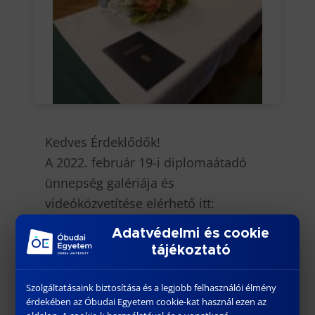
Kedves Érdeklődők!
A 2022. február 19-i diplomaátadó
ünnepség galériája és
videóközvetítése elérhető itt:
https://kgk.uni-obuda.hu/galeria
Adatvédelmi és cookie
tájékoztató
Szolgáltatásaink biztosítása és a legjobb felhasználói élmény
érdekében az Óbudai Egyetem cookie-kat használ ezen az