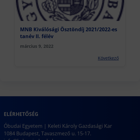
MNB Kiválósági Ösztöndíj 2021/2022-es
tanév II. félév
március 9, 2022
Következő
ELÉRHETŐSÉG
Óbudai Egyetem | Keleti Károly Gazdasági Kar
1084 Budapest, Tavaszmező u. 15-17.