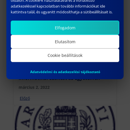
oldalon. A cookie-k használatával és a vonatkozó
adatkezeléssel kapcsolatban további információkat ide
További híreink
kattintva talál, és ugyanitt módosíthatja a sütibeállításait is.
Elfogadom
Elutasítom
Cookie beállítások
Adatvédelmi és adatkezelési tájékoztató
Informatikai Szakest az Egyetemen
március 2, 2022
Előző