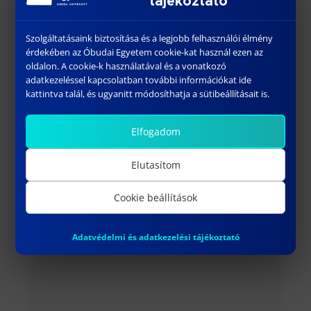
tájékoztató
projektek Európa-szerte.
A felhívás a részletekkel itt érhető el:
Szolgáltatásaink biztosítása és a legjobb felhasználói élmény
érdekében az Óbudai Egyetem cookie-kat használ ezen az
FELHÍVÁS
oldalon. A cookie-k használatával és a vonatkozó
adatkezeléssel kapcsolatban további információkat ide
kattintva talál, és ugyanitt módosíthatja a sütibeállításait is.
Elfogadom
További híreink
Elutasítom
Cookie beállítások
Adatvédelmi és adatkezelési tájékoztató