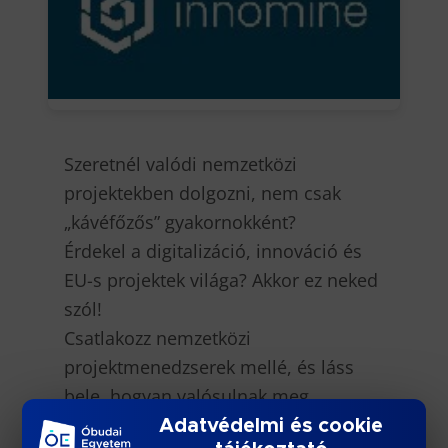
Szeretnél valódi nemzetközi
projektekben dolgozni, nem csak
„kávéfőzős” gyakornokként?
Érdekel a digitalizáció, innováció és
EU-s projektek világa? Akkor ez neked
szól!
Csatlakozz nemzetközi
projektmenedzserek mellé, és láss
bele, hogyan valósulnak meg
jövőformáló digitális és innovációs
Adatvédelmi és cookie