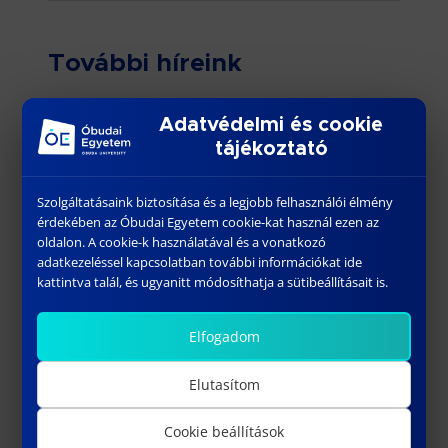
További híreink
Adatvédelmi és cookie
tájékoztató
Szolgáltatásaink biztosítása és a legjobb felhasználói élmény
érdekében az Óbudai Egyetem cookie-kat használ ezen az
oldalon. A cookie-k használatával és a vonatkozó
adatkezeléssel kapcsolatban további információkat ide
kattintva talál, és ugyanitt módosíthatja a sütibeállításait is.
Állásajánlat – Technológiai mérnök
május 12, 2026
Elfogadom
Előző
Elutasítom
Cookie beállítások