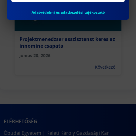
Adatvédelmi és adatkezelési tájékoztató
Projektmenedzser asszisztenst keres az
innomine csapata
június 20, 2026
Következő
ELÉRHETŐSÉG
Óbudai Egyetem | Keleti Károly Gazdasági Kar