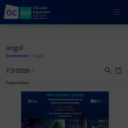
angol
Események
angol
7/3/2026
Esemé
Es
Keresett
Nap
kifejezés
né
Dátum
keresé
Folyamatban
kiválasztása.
nav
és
nézet
választ