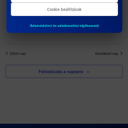
10TH ICONSR CONFERENCE 2026
Cookie beállítások
INTERNATIONAL CONFERENCE ON
SOCIAL SCIENCE RESEARCH
Adatvédelmi és adatkezelési tájékoztató
Óbudai Egyetem KGK TG. épület
Előző nap
Következő nap
Feliratkozás a naptárra