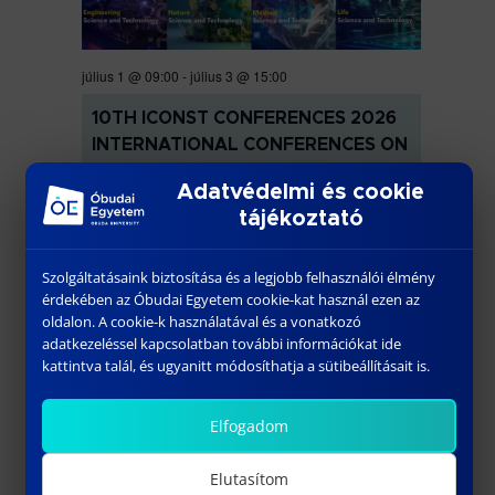
július 1 @ 09:00
-
július 3 @ 15:00
10TH ICONST CONFERENCES 2026
INTERNATIONAL CONFERENCES ON
SCIENCE AND TECHNOLOGY
Adatvédelmi és cookie
Óbudai Egyetem KGK TG. épület
tájékoztató
Szolgáltatásaink biztosítása és a legjobb felhasználói élmény
érdekében az Óbudai Egyetem cookie-kat használ ezen az
oldalon. A cookie-k használatával és a vonatkozó
adatkezeléssel kapcsolatban további információkat ide
kattintva talál, és ugyanitt módosíthatja a sütibeállításait is.
Elfogadom
július 1 @ 09:00
-
július 3 @ 15:00
Elutasítom