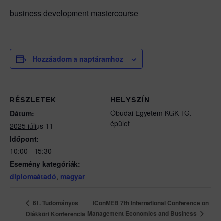
business development mastercourse
Hozzáadom a naptáramhoz
RÉSZLETEK
HELYSZÍN
Óbudai Egyetem KGK TG.
Dátum:
épület
2025 július 11
Időpont:
10:00 - 15:30
Esemény kategóriák:
diplomaátadó
,
magyar
IConMEB 7th International Conference on
61. Tudományos
Management Economics and Business
Diákköri Konferencia