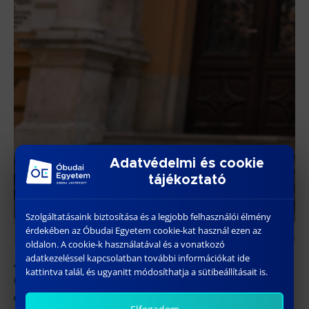
Adatvédelmi és cookie
tájékoztató
Szolgáltatásaink biztosítása és a legjobb felhasználói élmény
érdekében az Óbudai Egyetem cookie-kat használ ezen az
oldalon. A cookie-k használatával és a vonatkozó
adatkezeléssel kapcsolatban további információkat ide
A Keleti Károly Gazdasági Kar a Diplomaátadó
kattintva talál, és ugyanitt módosíthatja a sütibeállításait is.
ünnepségét 2025. július 11-én tartja két részletben a G
épület F. 17. előadótermében.