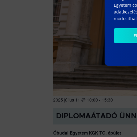
Egyetem coo
adatkezelés
módosíthatj
E
2025 július 11 @ 10:00
-
15:30
DIPLOMAÁTADÓ ÜNN
Óbudai Egyetem KGK TG. épület