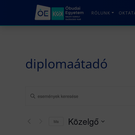
RÓLUNK
OKTAT
diplomaátadó
Események
Írja
be
keresése
a
és
keresőszót.
Közelgő
Ma
Keresse
nézet
meg
Dátum