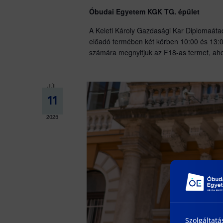
Óbudai Egyetem KGK TG. épület
A Keleti Károly Gazdasági Kar Diplomaát
előadó termében két körben 10:00 és 13:00
számára megnyitjuk az F18-as termet, ahol
JÚL
11
2025
Szolgáltatá