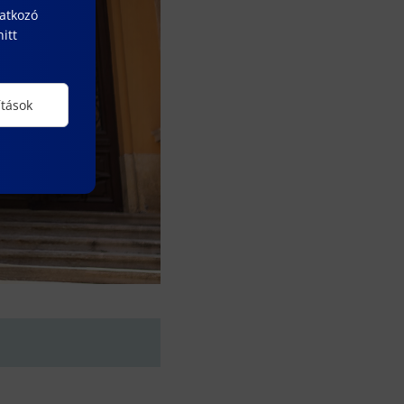
natkozó
itt
ítások