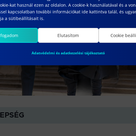
kie-kat használ ezen az oldalon. A cookie-k használatával és a vo
sel kapcsolatban további információkat ide kattintva talál, és ugyan
a a sütibeállításait is.
lfogadom
Elutasítom
Cookie beáll
Adatvédelmi és adatkezelési tájékoztató
EPSÉG