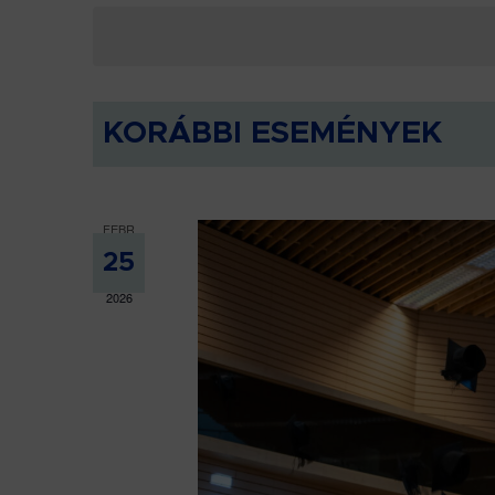
választás
a
kiválasztása.
Események
-
t
a
KORÁBBI ESEMÉNYEK
keresőszóval.
FEBR
25
2026