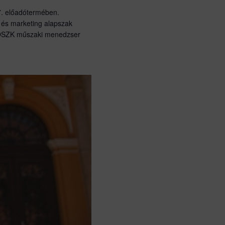
17. előadótermében.
és marketing alapszak
FOSZK műszaki menedzser