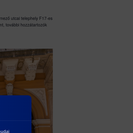
ező utcai telephely F17-es
nt, további hozzátartozók
budai