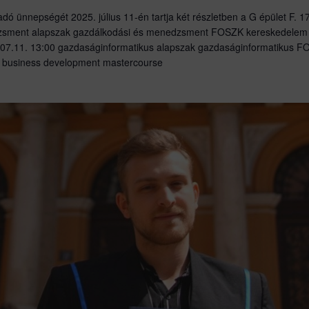
dó ünnepségét 2025. július 11-én tartja két részletben a G épület F. 
dzsment alapszak gazdálkodási és menedzsment FOSZK kereskedelem 
7.11. 13:00 gazdaságinformatikus alapszak gazdaságinformatikus 
ak business development mastercourse