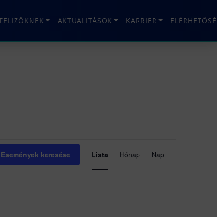
ÉTELIZŐKNEK
AKTUALITÁSOK
KARRIER
ELÉRHETŐSÉ
Esemény
Események keresése
Lista
Hónap
Nap
nézet
navigáció