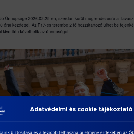
adó Ünnepsége 2026.02.25-én, szerdán kerül megrendezésre a Tavaszm
 órai kezdettel. Az F17-es terembe 2 fő hozzátartozó ülhet be fejenké
 kivetítőn követhetik az ünnepséget.
Adatvédelmi és cookie tájékoztató
saink biztosítása és a legjobb felhasználói élmény érdekében az Ó