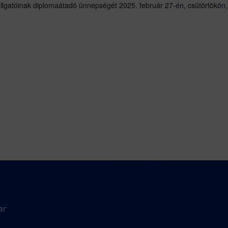
lgatóinak diplomaátadó ünnepségét 2025. február 27-én, csütörtökön, 1
ar