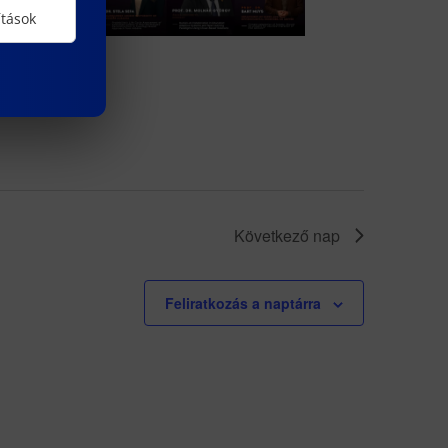
ítások
Következő nap
Feliratkozás a naptárra