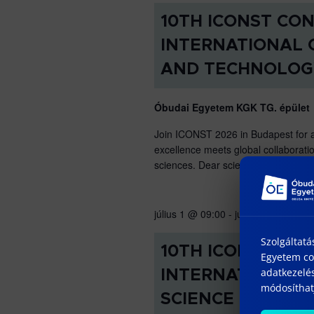
keresőszóval.
10TH ICONST CO
INTERNATIONAL 
AND TECHNOLOG
Óbudai Egyetem KGK TG. épület
Join ICONST 2026 in Budapest for 
excellence meets global collaboratio
sciences. Dear scientists, academic
július 1 @ 09:00
-
július 3 @ 15:00
Szolgáltatá
10TH ICONSR CO
Egyetem coo
adatkezelés
INTERNATIONAL 
módosíthatj
SCIENCE RESEAR