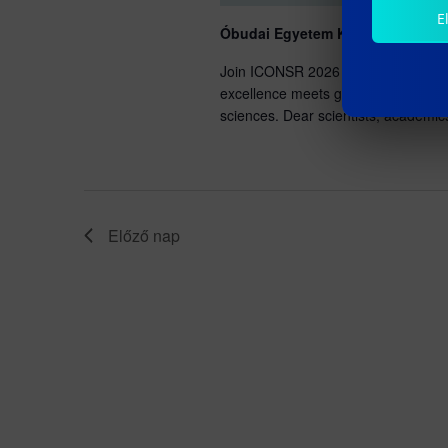
E
Óbudai Egyetem KGK TG. épület
Join ICONSR 2026 in Budapest for 
excellence meets global collaboratio
sciences. Dear scientists, academic
Előző nap