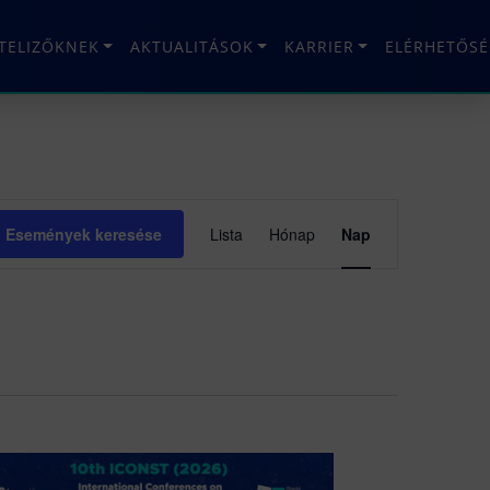
ÉTELIZŐKNEK
AKTUALITÁSOK
KARRIER
ELÉRHETŐSÉ
Esemény
Események keresése
Lista
Hónap
Nap
nézet
navigáció