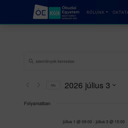
RÓLUNK
OKTAT
Események
Írja
be
keresése
a
és
keresőszót.
2026 július 3
Ma
Keresse
nézet
meg
Dátum
választás
a
kiválasztása.
Folyamatban
Események
-
t
július 1 @ 09:00
-
július 3 @ 15:00
a