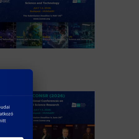
budai
natkozó
itt