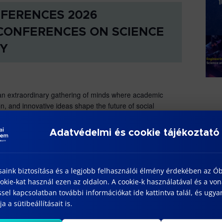
NFERENCES 2026
CONFERENCES ON SCIENCE
Y
an extraordinary gathering of minds where academic
n, and innovative ideas shape the future of social
s, experts, […]
Adatvédelmi és cookie tájékoztató
saink biztosítása és a legjobb felhasználói élmény érdekében az Ó
NFERENCE 2026
kie-kat használ ezen az oldalon. A cookie-k használatával és a vo
sel kapcsolatban további információkat ide kattintva talál, és ugyan
CONFERENCE ON SOCIAL
a a sütibeállításait is.
CH