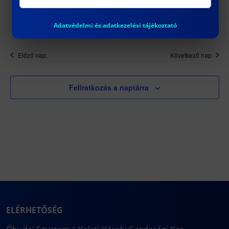
Óbudai Egyetem KGK TG. épület
Adatvédelmi és adatkezelési tájékoztató
Előző nap
Következő nap
Feliratkozás a naptárra
ELÉRHETŐSÉG