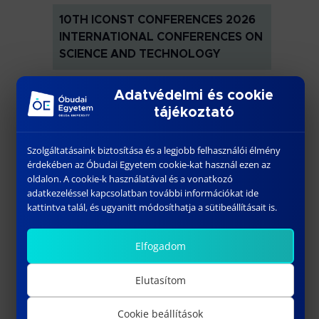
10TH ICONST CONFERENCES 2026
INTERNATIONAL CONFERENCES ON
SCIENCE AND TECHNOLOGY
Óbudai Egyetem KGK TG. épület
Adatvédelmi és cookie
tájékoztató
Szolgáltatásaink biztosítása és a legjobb felhasználói élmény
érdekében az Óbudai Egyetem cookie-kat használ ezen az
oldalon. A cookie-k használatával és a vonatkozó
adatkezeléssel kapcsolatban további információkat ide
kattintva talál, és ugyanitt módosíthatja a sütibeállításait is.
Elfogadom
július 1 @ 09:00
-
július 3 @ 15:00
10TH ICONSR CONFERENCE 2026
Elutasítom
INTERNATIONAL CONFERENCE ON
SOCIAL SCIENCE RESEARCH
Cookie beállítások