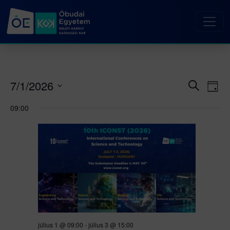
7/1/2026
Esemé
Es
Keresett
Nap
kifejezés
né
Dátum
keresé
09:00
kiválasztása.
nav
és
nézet
választ
július 1 @ 09:00
-
július 3 @ 15:00