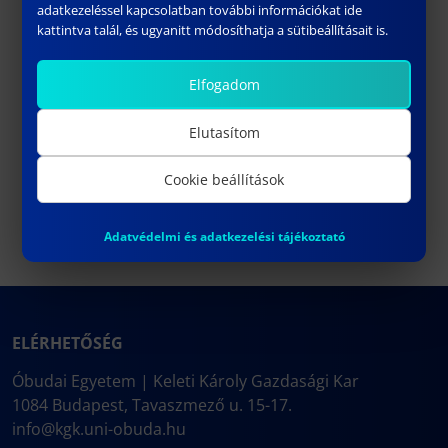
adatkezeléssel kapcsolatban további információkat ide
kattintva talál, és ugyanitt módosíthatja a sütibeállításait is.
Elfogadom
Elutasítom
Cookie beállítások
Adatvédelmi és adatkezelési tájékoztató
ELÉRHETŐSÉG
Óbudai Egyetem | Keleti Károly Gazdasági Kar
1084 Budapest, Tavaszmező u. 15-17.
info@kgk.uni-obuda.hu