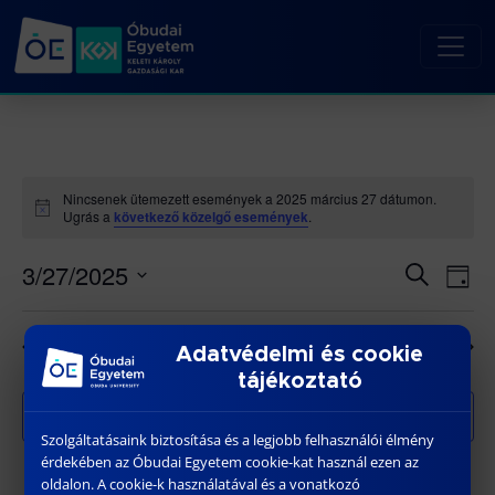
Nincsenek ütemezett események a 2025 március 27 dátumon.
Notice
Ugrás a
következő közelgő események
.
3/27/2025
Esemé
Es
Keresett
Nap
kifejezés
né
Dátum
keresé
kiválasztása.
nav
és
Előző nap
Következő nap
Adatvédelmi és cookie
nézet
tájékoztató
választ
Feliratkozás a naptárra
Szolgáltatásaink biztosítása és a legjobb felhasználói élmény
érdekében az Óbudai Egyetem cookie-kat használ ezen az
oldalon. A cookie-k használatával és a vonatkozó