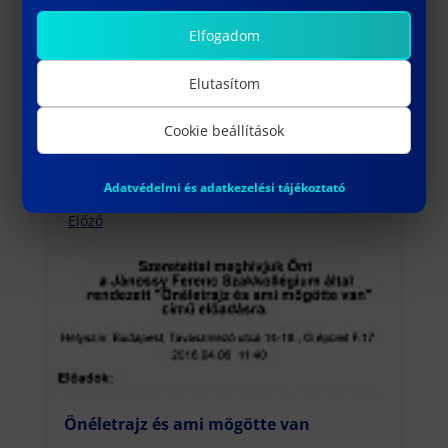
Elfogadom
Elutasítom
Cookie beállítások
Március 25. rektori-dékáni szünet!
március 24, 2016
Adatvédelmi és adatkezelési tájékoztató
Előző
Önéletrajz és ami mögötte van