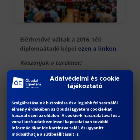
Elérhetővé váltak a 2016. téli
diplomaátadó képei
ezen a linken
.
Köszönjük a türelmet!
Adatvédelmi és cookie
tájékoztató
Szolgáltatásaink biztosítása és a legjobb felhasználói
élmény érdekében az Óbudai Egyetem cookie-kat
További híreink
használ ezen az oldalon. A cookie-k használatával és a
vonatkozó adatkezeléssel kapcsolatban további
információkat ide kattintva talál, és ugyanitt
módosíthatja a sütibeállításait is.