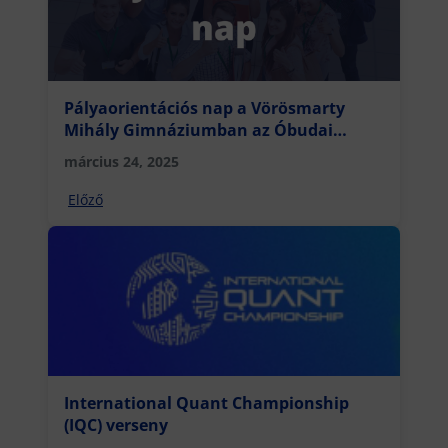
Pályaorientációs nap a Vörösmarty
Mihály Gimnáziumban az Óbudai
Egyetem Keleti Károly Gazdasági
március 24, 2025
Karával
Előző
International Quant Championship
(IQC) verseny