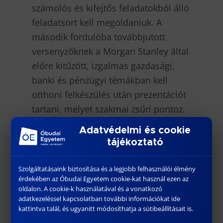
számolós és kifejtős feladatokból álló
feladatsort kell megoldaniuk. A
második fordulóba továbbjutott
versenyzőknek a Morgan Stanley által
előre kitűzött, izgalmas gazdasági,
banki és pénzügyi témákban kell
otthoni felkészülés után prezentációt
tartani, melyet szakmai zsűri pontoz.
Adatvédelmi és cookie
Az írásbeli forduló időpontja: 2025.
tájékoztató
március 26. (szerda) 17:30
A kategóriánkénti nyeremények:
Szolgáltatásaink biztosítása és a legjobb felhasználói élmény
érdekében az Óbudai Egyetem cookie-kat használ ezen az
oldalon. A cookie-k használatával és a vonatkozó
– I. helyezett: 150 000 Ft
adatkezeléssel kapcsolatban további információkat ide
kattintva talál, és ugyanitt módosíthatja a sütibeállításait is.
– II. helyezett: 100 000 Ft