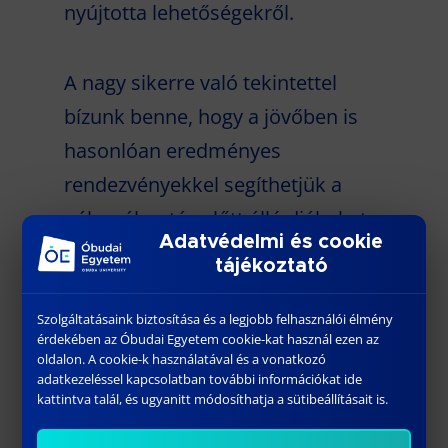
nyújtotta lehetőségekről.
A nagy sikerre való tekintettel
bízunk benne, hogy a jövőben is
hasonlóan eredményes
rendezvényekkel segíthetjük a
pályaválasztás előtt álló diákokat.
Adatvédelmi és cookie
tájékoztató
Szolgáltatásaink biztosítása és a legjobb felhasználói élmény
érdekében az Óbudai Egyetem cookie-kat használ ezen az
oldalon. A cookie-k használatával és a vonatkozó
adatkezeléssel kapcsolatban további információkat ide
kattintva talál, és ugyanitt módosíthatja a sütibeállításait is.