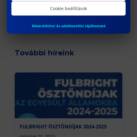
Az esemény plakátja.
Cookie beállítások
Adatvédelmi és adatkezelési tájékoztató
További híreink
FULBRIGHT ÖSZTÖNDÍJAK 2024-2025
március 21, 2023