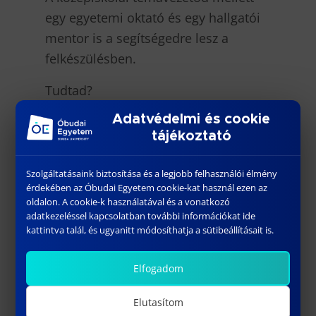
egy egyetemi oktató és egy hallgatói
mentor is a segítségedre lesz a
felkészülésben.
Tudtad?
A Tudományos Diákköri Konferencián
Adatvédelmi és cookie
való aktivitásod kiválthatja a kötelező
tájékoztató
közösségi szolgálatot.
Szolgáltatásaink biztosítása és a legjobb felhasználói élmény
Látogass el a Keleti Károly Gazdasági
érdekében az Óbudai Egyetem cookie-kat használ ezen az
oldalon. A cookie-k használatával és a vonatkozó
Karra
adatkezeléssel kapcsolatban további információkat ide
március 27-én, és megtudhatod a
kattintva talál, és ugyanitt módosíthatja a sütibeállításait is.
további részleteket!
A tájékoztatón való részvételről
Elfogadom
hivatalos igazolást adunk.
Elutasítom
Regisztrálj:
Regisztráció