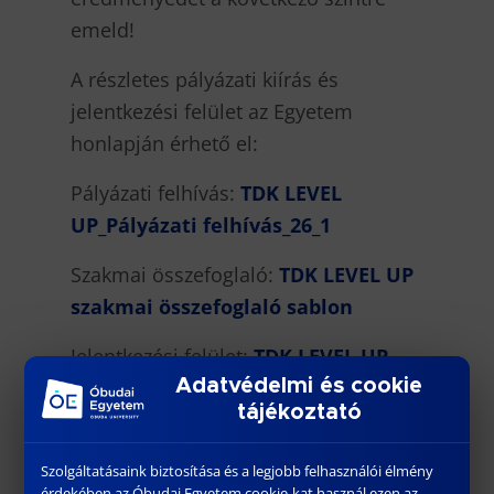
emeld!
A részletes pályázati kiírás és
jelentkezési felület az Egyetem
honlapján érhető el:
Pályázati felhívás:
TDK LEVEL
UP_Pályázati felhívás_26_1
Szakmai összefoglaló:
TDK LEVEL UP
szakmai összefoglaló sablon
Jelentkezési felület:
TDK LEVEL UP
Adatvédelmi és cookie
pályázati jelentkézi lap és a
tájékoztató
pályázat benyújtása
Adatkezelés tájékoztató:
TDK LEVEL
Szolgáltatásaink biztosítása és a legjobb felhasználói élmény
érdekében az Óbudai Egyetem cookie-kat használ ezen az