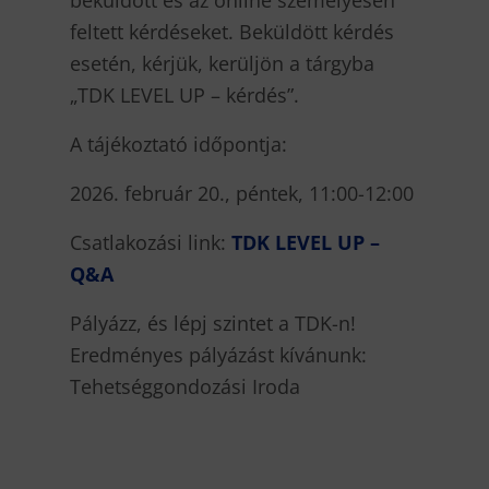
beküldött és az online személyesen
feltett kérdéseket. Beküldött kérdés
esetén, kérjük, kerüljön a tárgyba
„TDK LEVEL UP – kérdés”.
A tájékoztató időpontja:
2026. február 20., péntek, 11:00-12:00
Csatlakozási link:
TDK LEVEL UP –
Q&A
Pályázz, és lépj szintet a TDK-n!
Eredményes pályázást kívánunk:
Tehetséggondozási Iroda