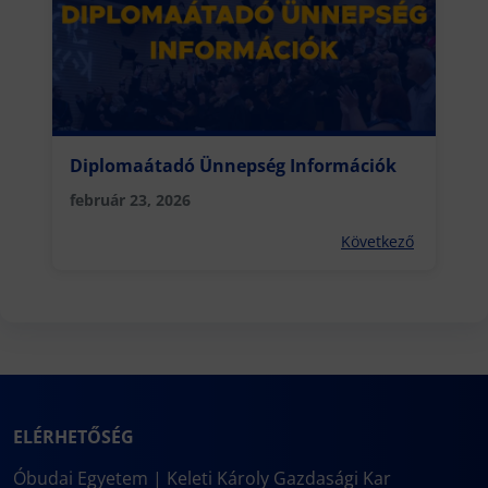
Diplomaátadó Ünnepség Információk
február 23, 2026
Következő
ELÉRHETŐSÉG
Óbudai Egyetem | Keleti Károly Gazdasági Kar