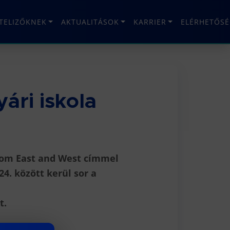
ÉTELIZŐKNEK
AKTUALITÁSOK
KARRIER
ELÉRHETŐSÉ
ári iskola
rom East and West címmel
24. között kerül sor a
t.