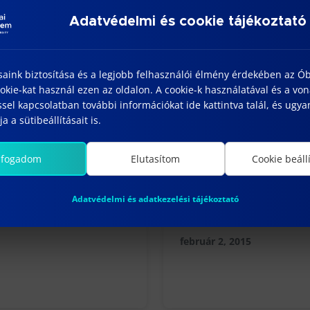
atáridő: 2015. június 10.
Adatvédelmi és cookie tájékoztató
 információk: http://www.ef.uni-lj.si/summerschool/lj
saink biztosítása és a legjobb felhasználói élmény érdekében az Ó
kie-kat használ ezen az oldalon. A cookie-k használatával és a vo
sel kapcsolatban további információkat ide kattintva talál, és ugyan
a a sütibeállításait is.
lfogadom
Elutasítom
Cookie beáll
Adatvédelmi és adatkezelési tájékoztató
felvételi
Új tanulmányi előad
február 2, 2015