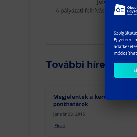
Jelentkezési h
A pályázati felhívás és további
Szolgáltatá
Egyetem coo
adatkezelés
módosíthatj
További híreink
E
Megjelentek a keresztféléves 
ponthatárok
január 23, 2015
Előző