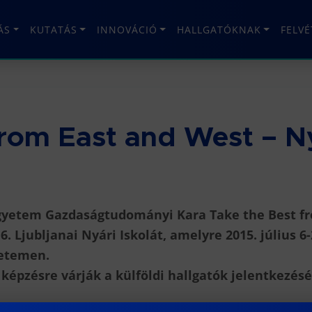
ÁS
KUTATÁS
INNOVÁCIÓ
HALLGATÓKNAK
FELV
from East and West – Ny
Egyetem Gazdaságtudományi Kara Take the Best f
. Ljubljanai Nyári Iskolát, amelyre 2015. július 6-
yetemen.
épzésre várják a külföldi hallgatók jelentkezésé