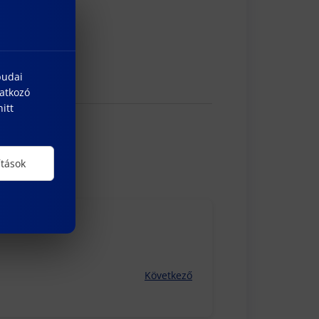
ubljana
budai
natkozó
itt
ítások
ó a TO-n
Következő