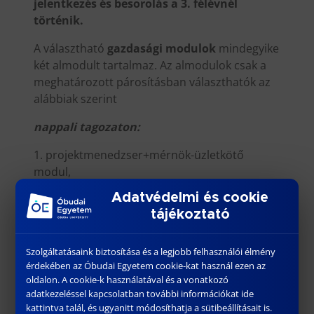
jelentkezés és besorolás a 3. félévnél
történik.
A választható
gazdasági modulok
mindegyike
két almodult tartalmaz. Az almodulok csak a
meghatározott párosításban választhatók az
alábbiak szerint
nappali tagozaton:
1. projektmenedzser+mérnök-üzletkötő
modul,
2. szervező+vállalkozásszervező modul,
Adatvédelmi és cookie
3. vállalatirányítási+minőségmenedzsment
tájékoztató
modul;
levelező tagozaton:
Szolgáltatásaink biztosítása és a legjobb felhasználói élmény
érdekében az Óbudai Egyetem cookie-kat használ ezen az
1. szervező+gépjármű szervező modul,
oldalon. A cookie-k használatával és a vonatkozó
2. vállalatirányítási+minőségmenedzsment
adatkezeléssel kapcsolatban további információkat ide
modul
kattintva talál, és ugyanitt módosíthatja a sütibeállításait is.