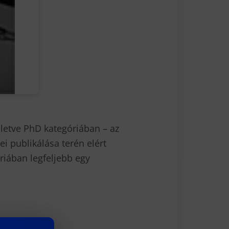
lletve PhD kategóriában – az
 publikálása terén elért
riában legfeljebb egy