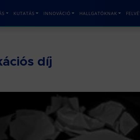
ÁS
KUTATÁS
INNOVÁCIÓ
HALLGATÓKNAK
FELV
ációs díj