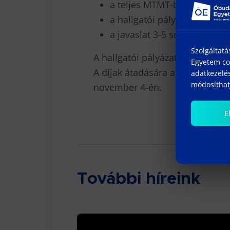
a teljes MTMT-ben rögzített 
a hallgatói pályafutás sza
a javaslat 3-5 soros szövege
Szolgáltatá
A hallgatói pályázatokat októbe
Egyetem coo
A díjak átadására a Magyar Tu
adatkezelés
módosíthatj
november 4-én.
E
További híreink