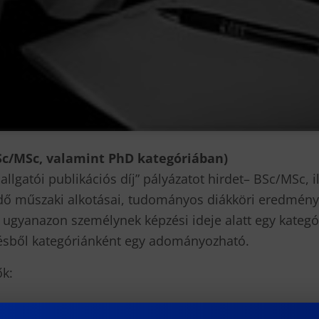
BSc/MSc, valamint PhD kategóriában)
lgatói publikációs díj” pályázatot hirdet– BSc/MSc, i
ő műszaki alkotásai, tudományos diákköri eredményei
 ugyanazon személynek képzési ideje alatt egy kategó
ésből kategóriánként egy adományozható.
ők: