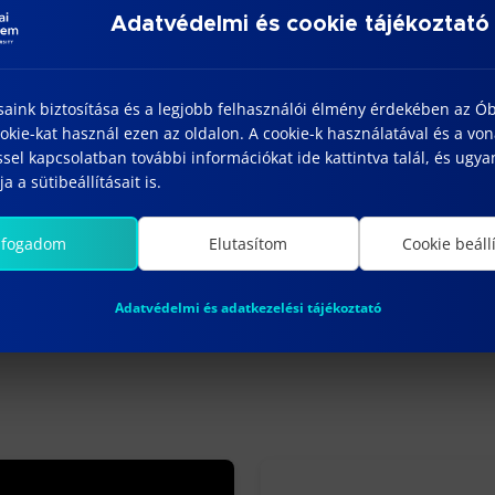
publikációs lista és onnan kinyomtatott 2018. évi hiva
Adatvédelmi és cookie tájékoztató
kmai/tudományos tevékenységének bemutatása (egy old
s indoklása (javaslattevő vezető aláírásával).
saink biztosítása és a legjobb felhasználói élmény érdekében az Ó
r 10 délig várjuk a
hivatal@kgk.uni-obuda.hu
címre
kie-kat használ ezen az oldalon. A cookie-k használatával és a vo
domány Ünnepe egyetemi rendezvénysorozat központi 
sel kapcsolatban további információkat ide kattintva talál, és ugyan
a a sütibeállításait is.
lfogadom
Elutasítom
Cookie beáll
Adatvédelmi és adatkezelési tájékoztató