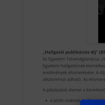
„Hallgatói publikációs díj” (
Az Egyetem Tehetségtanácsa „Hal
Egyetem hallgatóinak kiemelked
eredmények elismerésére. A díj
alkalommal adható. Az elismer
A pályázatok elemei a következ
a jelölt szakmai önéletrajza;