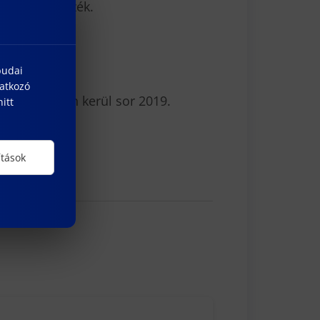
tkozási jegyzék.
al);
budai
natkozó
megnyitóján kerül sor 2019.
itt
ítások