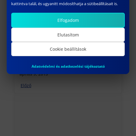
kattintva talál, és ugyanitt módosíthatja a sütibeállításait is.
Elfogadom
Elutasítom
Cookie beállítások
Ismét International Week a KGK-n
Adatvédelmi és adatkezelési tájékoztató
április 9, 2015
Előző