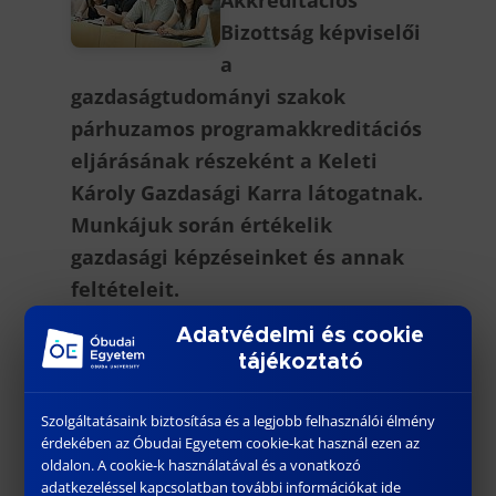
Akkreditációs
Bizottság képviselői
a
gazdaságtudományi szakok
párhuzamos programakkreditációs
eljárásának részeként a Keleti
Károly Gazdasági Karra látogatnak.
Munkájuk során értékelik
gazdasági képzéseinket és annak
feltételeit.
Adatvédelmi és cookie
tájékoztató
Szolgáltatásaink biztosítása és a legjobb felhasználói élmény
érdekében az Óbudai Egyetem cookie-kat használ ezen az
További híreink
oldalon. A cookie-k használatával és a vonatkozó
adatkezeléssel kapcsolatban további információkat ide