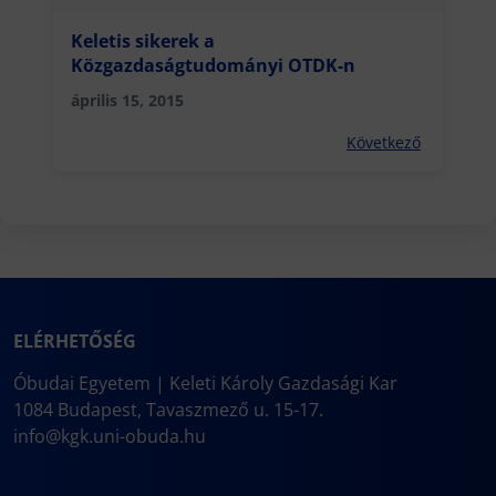
Keletis sikerek a
Közgazdaságtudományi OTDK-n
április 15, 2015
Következő
ELÉRHETŐSÉG
Óbudai Egyetem | Keleti Károly Gazdasági Kar
1084 Budapest, Tavaszmező u. 15-17.
info@kgk.uni-obuda.hu