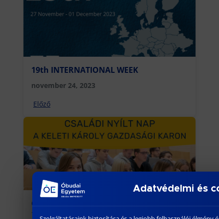
19th INTERNATIONAL WEEK
november 24, 2023
Előző
Adatvédelmi és c
Családi nyílt nap 2023. december 8-án
17:00 – 19:00 között az Óbudai Egyetem
Szolgáltatásaink biztosítása és a legjobb felhasználói élmén