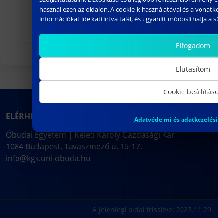
Keleti Károly Gazdasági Karán
használ ezen az oldalon. A cookie-k használatával és a vonat
november 30, 2023
információkat ide kattintva talál, és ugyanitt módosíthatja a süt
Következő
Elfogadom
Elutasítom
Cookie beállítás
ELÉRHETŐSÉG
Adatvédelmi és adatkezelési
Óbudai Egyetem | Keleti Károly Gazdasági Kar
1084 Budapest, Tavaszmező u. 15-17.
info@kgk.uni-obuda.hu
A jelenlegi oldal frissítve: 2023.11.29.