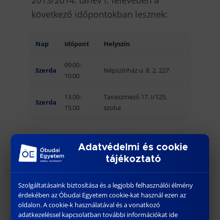
2013/2014. tanév I. félévében a
következő időpontokban lesznek:
Nap
Időpont
Helyszín
09:00-
Szerda
Népszínház u. 8. 2. 227.
10:00
13.00-
Tavaszmező 17. I/125.
Szerda
15.00
szoba
Adatvédelmi és cookie
tájékoztató
Szolgáltatásaink biztosítása és a legjobb felhasználói élmény
További híreink
érdekében az Óbudai Egyetem cookie-kat használ ezen az
oldalon. A cookie-k használatával és a vonatkozó
adatkezeléssel kapcsolatban további információkat ide