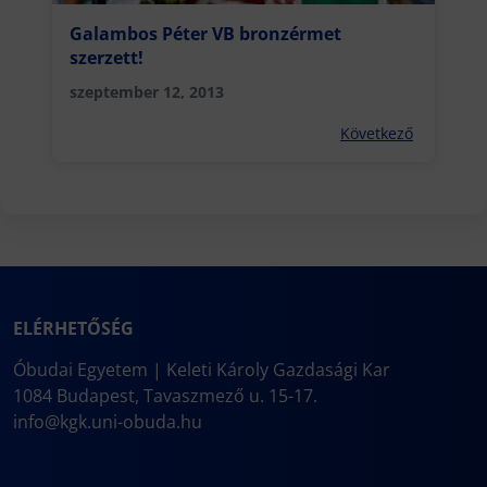
Galambos Péter VB bronzérmet
szerzett!
szeptember 12, 2013
Következő
ELÉRHETŐSÉG
Óbudai Egyetem | Keleti Károly Gazdasági Kar
1084 Budapest, Tavaszmező u. 15-17.
info@kgk.uni-obuda.hu