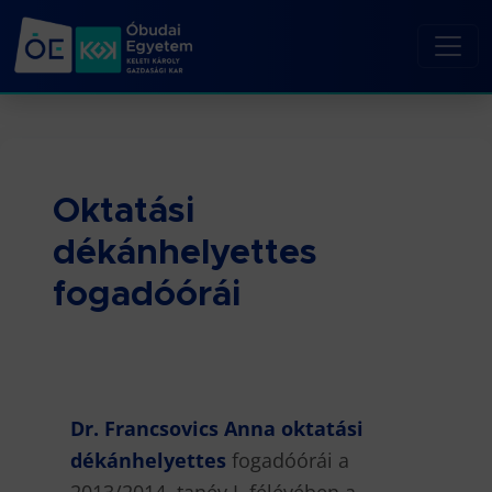
Oktatási
dékánhelyettes
fogadóórái
Dr. Francsovics Anna oktatási
dékánhelyettes
fogadóórái a