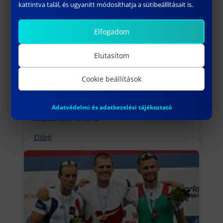
kattintva talál, és ugyanitt módosíthatja a sütibeállításait is.
Elfogadom
Elutasítom
Cookie beállítások
„Légy Te is láncszem” – pályázati
felhívás
Adatvédelmi és adatkezelési tájékoztató
szeptember 6, 2013
Előző