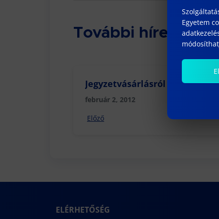
Szolgáltatá
Egyetem coo
További híreink
adatkezelés
módosíthatj
E
Jegyzetvásárlásról (2012. tavas
február 2, 2012
Előző
ELÉRHETŐSÉG