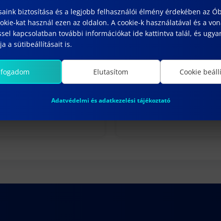
saink biztosítása és a legjobb felhasználói élmény érdekében az Ó
kie-kat használ ezen az oldalon. A cookie-k használatával és a vo
sel kapcsolatban további információkat ide kattintva talál, és ugyan
a a sütibeállításait is.
lfogadom
Elutasítom
Cookie beáll
zi félév)
Konferenciafelhívás
február 13, 2012
Adatvédelmi és adatkezelési tájékoztató