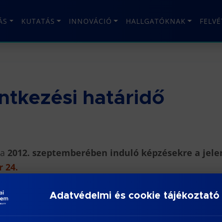
ÁS
KUTATÁS
INNOVÁCIÓ
HALLGATÓKNAK
FELV
ntkezési határidő
 a
2012. szeptemberében induló képzésekre a jele
r 24.
Adatvédelmi és cookie tájékoztató