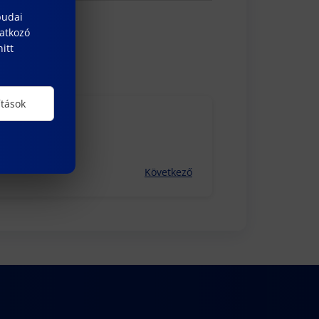
budai
natkozó
itt
ítások
Következő