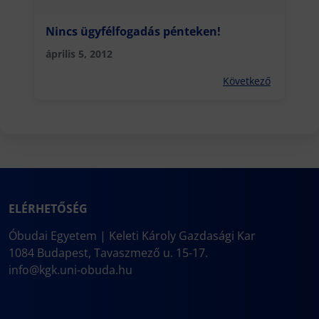
Nincs ügyfélfogadás pénteken!
április 5, 2012
Következő
ELÉRHETŐSÉG
Óbudai Egyetem | Keleti Károly Gazdasági Kar
1084 Budapest, Tavaszmező u. 15-17.
info@kgk.uni-obuda.hu