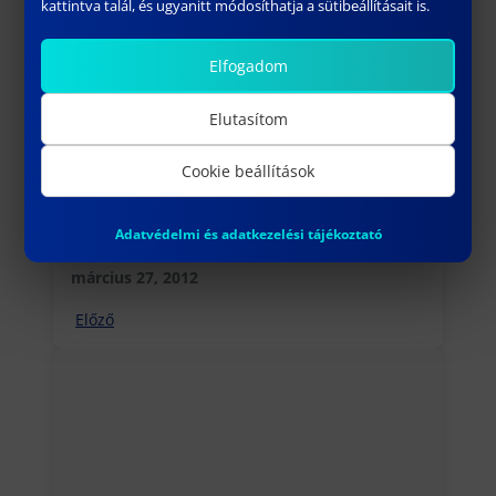
kattintva talál, és ugyanitt módosíthatja a sütibeállításait is.
Elfogadom
Elutasítom
Cookie beállítások
Adatvédelmi és adatkezelési tájékoztató
100 friss diplomásnak álláslehetőség
március 27, 2012
Előző