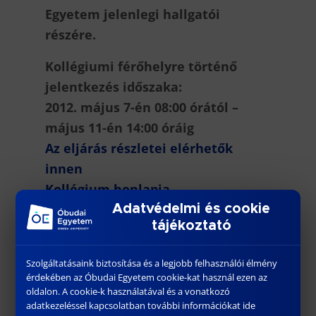
Egyetem jelenlegi hallgatói
részére.
Kollégiumi férőhelyre történő
jelentkezés időszaka:
2012. május 7-én 08:00 órától –
május 11-én 14:00 óráig
Az eljárás részletei elérhetők
innen
Kollégium honlapja
Adatvédelmi és cookie
tájékoztató
Szolgáltatásaink biztosítása és a legjobb felhasználói élmény
érdekében az Óbudai Egyetem cookie-kat használ ezen az
oldalon. A cookie-k használatával és a vonatkozó
További híreink
adatkezeléssel kapcsolatban további információkat ide