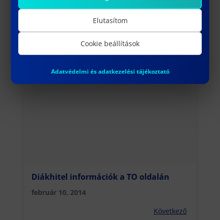
Elutasítom
Budapest Ösztöndíj Program
Cookie beállítások
február 7, 2014
Adatvédelmi és adatkezelési tájékoztató
Előző
Diákhitel információk a TO oldalán
február 10, 2014
Következő