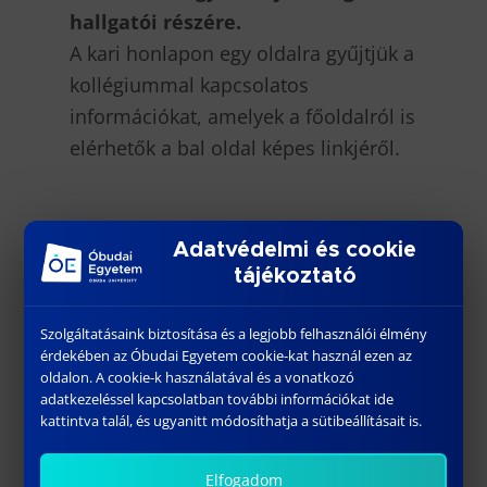
hallgatói részére.
A kari honlapon egy oldalra gyűjtjük a
kollégiummal kapcsolatos
információkat, amelyek a főoldalról is
elérhetők a bal oldal képes linkjéről.
Adatvédelmi és cookie
tájékoztató
További híreink
Szolgáltatásaink biztosítása és a legjobb felhasználói élmény
érdekében az Óbudai Egyetem cookie-kat használ ezen az
oldalon. A cookie-k használatával és a vonatkozó
adatkezeléssel kapcsolatban további információkat ide
kattintva talál, és ugyanitt módosíthatja a sütibeállításait is.
Elfogadom