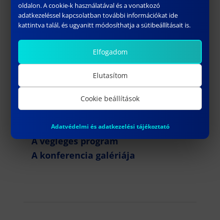
oldalon. A cookie-k használatával és a vonatkozó
Gazdasági Kar,
adatkezeléssel kapcsolatban további információkat ide
1084 Budapest, Tavaszmező utca 15-
kattintva talál, és ugyanitt módosíthatja a sütibeállításait is.
17.
Elfogadom
T.G. épület
A rendezvény ingyenes, de
Elutasítom
regisztrációhoz kötött:
Cookie beállítások
Regisztráció
Minden érdeklődőt szeretettel várunk!
Adatvédelmi és adatkezelési tájékoztató
A végleges program
A konferencia galériája