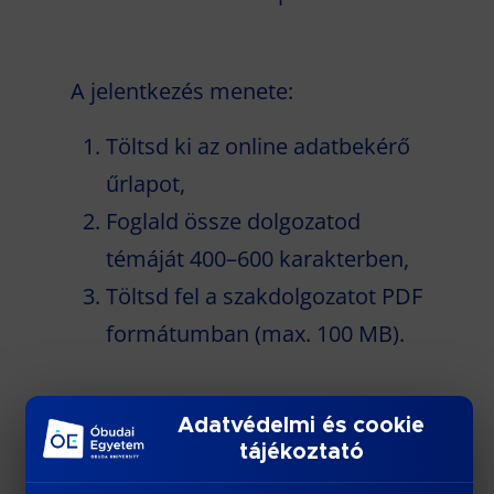
A jelentkezés menete:
Töltsd ki az online adatbekérő
űrlapot,
Foglald össze dolgozatod
témáját 400–600 karakterben,
Töltsd fel a szakdolgozatot PDF
formátumban (max. 100 MB).
Adatvédelmi és cookie
A nyertes hallgatók és
tájékoztató
konzulenseik pénzjutalomban