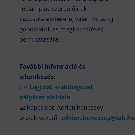
reklámpiac szereplőinek
kapcsolatépítésére, valamint az új
gondolatok és megközelítések
bemutatására.
További információ és
jelentkezés:
👉
Legjobb szakdolgozat
pályázat aloldala
📧 Kapcsolat: Adrien Kenessey –
projektvezető,
adrien.kenessey@iab.hu