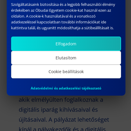
részesülnek.
Szolgáltatásaink biztosítása és a legjobb felhasználói élmény
érdekében az Óbudai Egyetem cookie-kat használ ezen az
A pályázatok beadási
oldalon. A cookie-k használatával és a vonatkozó
adatkezeléssel kapcsolatban további információkat ide
határideje:
2025. november 30.
kattintva talál, és ugyanitt módosíthatja a sütibeállításait is.
Az eredményhirdetésre 2026
tavaszán kerül sor.
Elfogadom
Elutasítom
A korábbi évekhez hasonlóan a cél
Cookie beállítások
idén is az, hogy támogassák
Adatvédelmi és adatkezelési tájékoztató
azokat a hallgatókat és oktatókat,
akik elmélyülten foglalkoznak a
digitális iparág kihívásaival és
újításaival. A pályázat lehetőséget
kínál a pályakezdők és a digitális