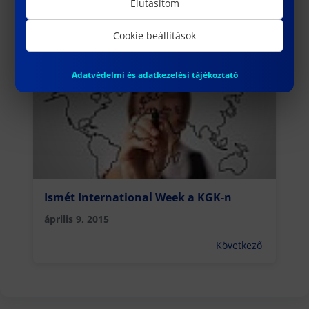
Elutasítom
felhívás
március 30, 2015
Cookie beállítások
Előző
Adatvédelmi és adatkezelési tájékoztató
Ismét International Week a KGK-n
április 9, 2015
Következő