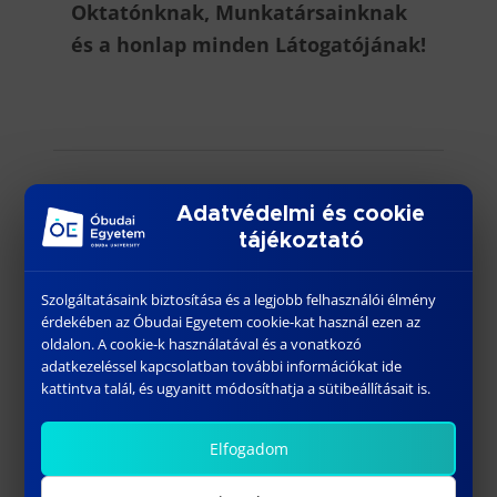
Oktatónknak, Munkatársainknak
és a honlap minden Látogatójának!
Adatvédelmi és cookie
További híreink
tájékoztató
Szolgáltatásaink biztosítása és a legjobb felhasználói élmény
érdekében az Óbudai Egyetem cookie-kat használ ezen az
oldalon. A cookie-k használatával és a vonatkozó
adatkezeléssel kapcsolatban további információkat ide
kattintva talál, és ugyanitt módosíthatja a sütibeállításait is.
Elfogadom
Ujvári János diplomadíj-pályázat