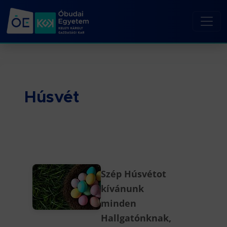
Húsvét
Szép Húsvétot
kívánunk
minden
Hallgatónknak,