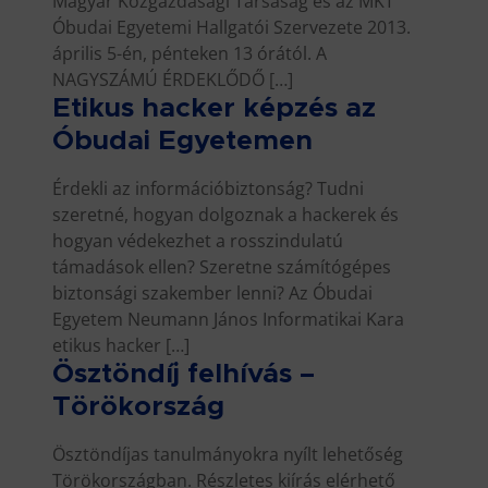
Magyar Közgazdasági Társaság és az MKT
Óbudai Egyetemi Hallgatói Szervezete 2013.
április 5-én, pénteken 13 órától. A
NAGYSZÁMÚ ÉRDEKLŐDŐ […]
Etikus hacker képzés az
Óbudai Egyetemen
Érdekli az információbiztonság? Tudni
szeretné, hogyan dolgoznak a hackerek és
hogyan védekezhet a rosszindulatú
támadások ellen? Szeretne számítógépes
biztonsági szakember lenni? Az Óbudai
Egyetem Neumann János Informatikai Kara
etikus hacker […]
Ösztöndíj felhívás –
Törökország
Ösztöndíjas tanulmányokra nyílt lehetőség
Törökországban. Részletes kiírás elérhető