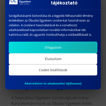
tájékoztató
szakemberek a tudomány eszközeivel keresik
a […]
Versenyképesség,
Szolgáltatásaink biztosítása és a legjobb felhasználói élmény
érdekében az Óbudai Egyetem cookie-kat használ ezen az
intézmények és változó
oldalon. A cookie-k használatával és a vonatkozó
gazdaság
adatkezeléssel kapcsolatban további információkat ide
kattintva talál, és ugyanitt módosíthatja a sütibeállításait is.
A Versenyképesség, intézmények és változó
gazdaság c. konferencia célja a modern
Elfogadom
közgazdaságtan és üzleti tudományok
bármely területén elért legújabb elméleti
Elutasítom
és/vagy empirikus kutatási eredmények
megismertetése és megvitatása. Minden
Cookie beállítások
kollégát (PhD-hallgató, […]
Együttműködési szerződés
Adatvédelmi és adatkezelési tájékoztató
a Selye János Egyetemmel
A Selye János Egyetem Gazdaságtudományi
Kara (Komárom) és az Óbudai Egyetem Keleti