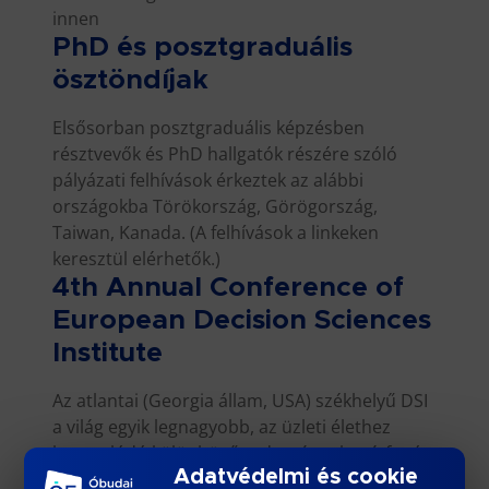
innen
PhD és posztgraduális
ösztöndíjak
Elsősorban posztgraduális képzésben
résztvevők és PhD hallgatók részére szóló
pályázati felhívások érkeztek az alábbi
országokba Törökország, Görögország,
Taiwan, Kanada. (A felhívások a linkeken
keresztül elérhetők.)
4th Annual Conference of
European Decision Sciences
Institute
Az atlantai (Georgia állam, USA) székhelyű DSI
a világ egyik legnagyobb, az üzleti élethez
kapcsolódó különböző tudományokat átfogó
Adatvédelmi és cookie
olyan intézete, amelyben elméleti és gyakorlati