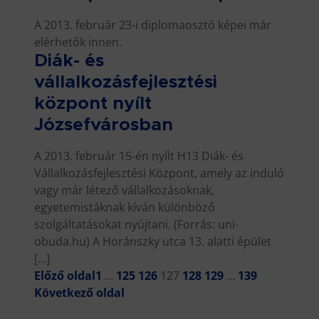
A 2013. február 23-i diplomaosztó képei már
elérhetők innen.
Diák- és
vállalkozásfejlesztési
központ nyílt
Józsefvárosban
A 2013. február 15-én nyílt H13 Diák- és
Vállalkozásfejlesztési Központ, amely az induló
vagy már létező vállalkozásoknak,
egyetemistáknak kíván különböző
szolgáltatásokat nyújtani. (Forrás: uni-
obuda.hu) A Horánszky utca 13. alatti épület
[…]
Előző oldal
1
…
125
126
127
128
129
…
139
Következő oldal