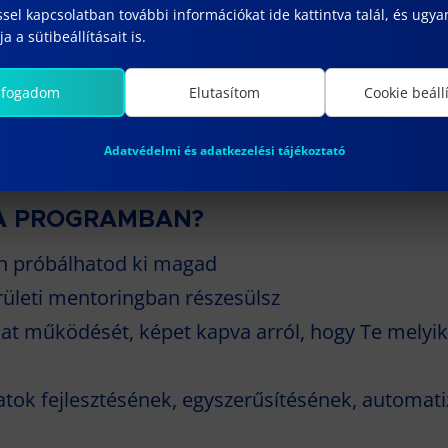
sel kapcsolatban további információkat ide kattintva talál, és ugyan
a a sütibeállításait is.
lfogadom
Elutasítom
Cookie beáll
Adatvédelmi és adatkezelési tájékoztató
 A PROGRAMBAN?
eten próbálhatod ki magad
ületi mentoringban részesülsz
at működését, képet kapva arról, hogy Te melyi
atok fejlesztésének, egyszerűsítésének, automat