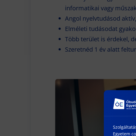
informatikai vagy műszak
Angol nyelvtudásod aktí
Elméleti tudásodat gyakor
Több terület is érdekel, 
Szeretnéd 1 év alatt feltu
Szolgáltatá
Egyetem coo