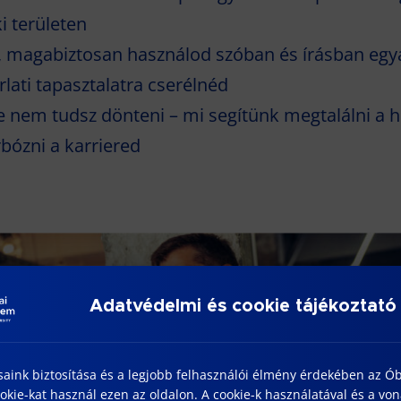
i területen
v, magabiztosan használod szóban és írásban eg
lati tapasztalatra cserélnéd
de nem tudsz dönteni – mi segítünk megtalálni a h
rbózni a karriered
Adatvédelmi és cookie tájékoztató
saink biztosítása és a legjobb felhasználói élmény érdekében az Ó
kie-kat használ ezen az oldalon. A cookie-k használatával és a vo