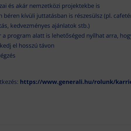
zai és akár nemzetközi projektekbe is
béren kívüli juttatásban is részesülsz (pl. cafetér
tás, kedvezményes ajánlatok stb.)
a program alatt is lehetőséged nyílhat arra, ho
kedj el hosszú távon
végzés
ntkezés:
https://www.generali.hu/rolunk/karrie