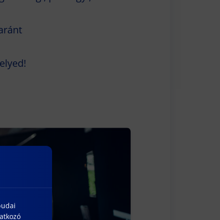
yaránt
elyed!
budai
natkozó