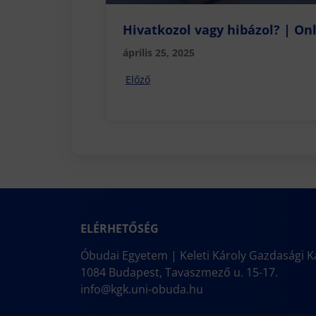
Hivatkozol vagy hibázol? | On
április 25, 2025
Előző
ELÉRHETŐSÉG
Óbudai Egyetem | Keleti Károly Gazdasági K
1084 Budapest, Tavaszmező u. 15-17.
info@kgk.uni-obuda.hu