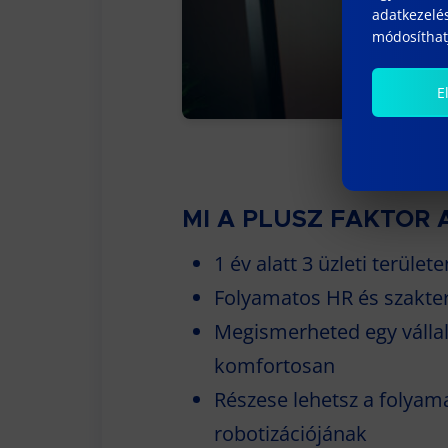
adatkezelés
módosíthatj
E
MI A PLUSZ FAKTOR
1 év alatt 3 üzleti terül
Folyamatos HR és szakter
Megismerheted egy vállal
komfortosan
Részese lehetsz a folyam
robotizációjának