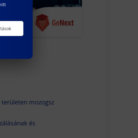
itt
ítások
k területen mozogsz
izálásának és