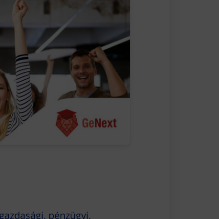
gazdasági, pénzügyi,