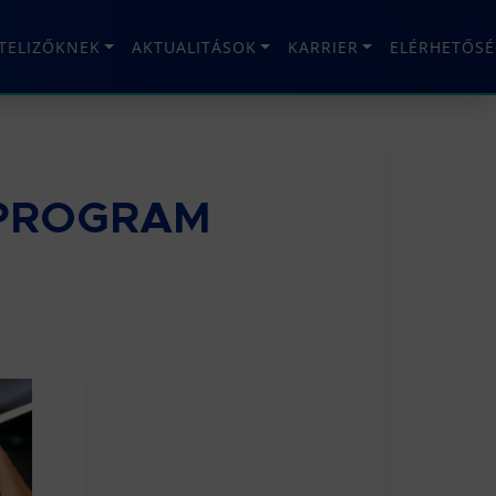
ÉTELIZŐKNEK
AKTUALITÁSOK
KARRIER
ELÉRHETŐSÉ
GPROGRAM