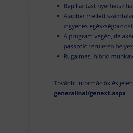
Bepillantást nyerhetsz ha
Alapbér mellett számtalan 
ingyenes egészségbiztosí
A program végén, de akár 
passzoló területen helyez
Rugalmas, hibrid munka
További információk és jele
generalinal/genext.aspx