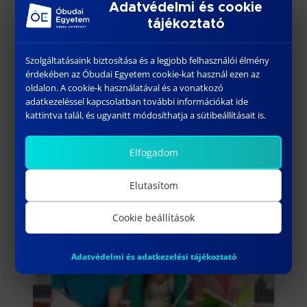
Adatvédelmi és cookie
Felvételi információkról leghamarabb
tájékoztató
a normál felvételi eljárásban
tájékozódhatnak az érdeklődők,
Szolgáltatásaink biztosítása és a legjobb felhasználói élmény
várhatóan 2017. december végétől.
érdekében az Óbudai Egyetem cookie-kat használ ezen az
oldalon. A cookie-k használatával és a vonatkozó
adatkezeléssel kapcsolatban további információkat ide
kattintva talál, és ugyanitt módosíthatja a sütibeállításait is.
Elfogadom
További híreink
Elutasítom
Cookie beállítások
Adatvédelmi és adatkezelési tájékoztató