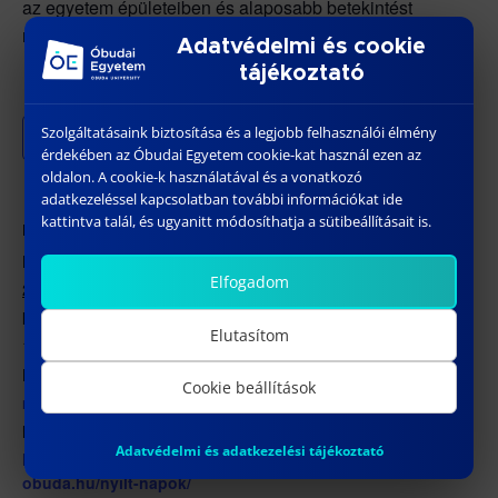
az egyetem épületeiben és alaposabb betekintést
nyerhetnek az egyetemista lét mindennapjaiba.
Adatvédelmi és cookie
tájékoztató
Szolgáltatásaink biztosítása és a legjobb felhasználói élmény
Hozzáadom a naptáramhoz
érdekében az Óbudai Egyetem cookie-kat használ ezen az
oldalon. A cookie-k használatával és a vonatkozó
adatkezeléssel kapcsolatban további információkat ide
kattintva talál, és ugyanitt módosíthatja a sütibeállításait is.
RÉSZLETEK
HELYSZÍN
Óbudai Egyetem KGK TG.
Dátum:
Elfogadom
épület
2024 november 27
Időpont:
Elutasítom
10:00 - 12:00
Esemény kategória:
Cookie beállítások
magyar
Honlap:
Adatvédelmi és adatkezelési tájékoztató
https://kgk.uni-
obuda.hu/nyilt-napok/