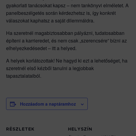
gyakorlati tanácsokat kapsz – nem tankönyvi elméletet. A
panelbeszélgetés során kérdezhetsz is, így konkrét
válaszokat kaphatsz a saját dilemmáidra.
Ha szeretnél magabiztosabban pályázni, tudatosabban
építeni a karrieredet, és nem csak „szerencsére” bízni az
elhelyezkedésedet – itt a helyed.
A helyek korlátozottak! Ne hagyd ki ezt a lehetőséget, ha
szeretnél első kézből tanulni a legjobbak
tapasztalataiból.
Hozzáadom a naptáramhoz
RÉSZLETEK
HELYSZÍN