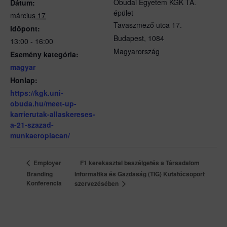
Óbudai Egyetem KGK TA.
Dátum:
épület
március 17
Tavaszmező utca 17.
Időpont:
Budapest
,
1084
13:00 - 16:00
Magyarország
Esemény kategória:
magyar
Honlap:
https://kgk.uni-
obuda.hu/meet-up-
karrierutak-allaskereses-
a-21-szazad-
munkaeropiacan/
F1 kerekasztal beszélgetés a Társadalom
Employer
Branding
Informatika és Gazdaság (TIG) Kutatócsoport
Konferencia
szervezésében