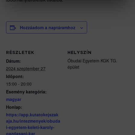
Hozzáadom a naptáramhoz
RÉSZLETEK
HELYSZÍN
Óbudai Egyetem KGK TG.
Dátum:
épület
2024 szeptember 27
Időpont:
15:00 - 20:00
Esemény kategória:
magyar
Honlap:
https://app.kutatokejszak
aja.hu/intezmenyek/obuda
i-egyetem-keleti-karoly-
gazdasagi-kar