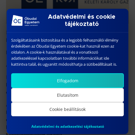
Adatvédelmi és cookie
tájékoztató
Idén is várunk szeretettel minden kedves érdeklődőt a
KGK Kutatók Éjszakája programjaira.
Szolgáltatásaink biztosítása és a legjobb felhasználói élmény
érdekében az Óbudai Egyetem cookie-kat használ ezen az
Minden program INGYENES!
oldalon. A cookie-k használatával és a vonatkozó
adatkezeléssel kapcsolatban további információkat ide
A programok alatt ingyenes büfé várja a résztvevőket.
kattintva talál, és ugyanitt módosíthatja a sütibeállításait is.
Részletes program itt érhető el:
Elfogadom
https://app.kutatokejszakaja.hu/intezmenyek/obudai-
egyetem-keleti-karoly-gazdasagi-kar
Elutasítom
A Kutatók Éjszakája egy Európa-szerte megrendezett
Cookie beállítások
ingyenes eseménysorozat a tudomány és a kutatói
életpálya népszerűsítésére. Idén is
szeptember utolsó
hétvégéjén
lehet bepillantani a különböző
Adatvédelmi és adatkezelési tájékoztató
tudományterületek titkaiba.