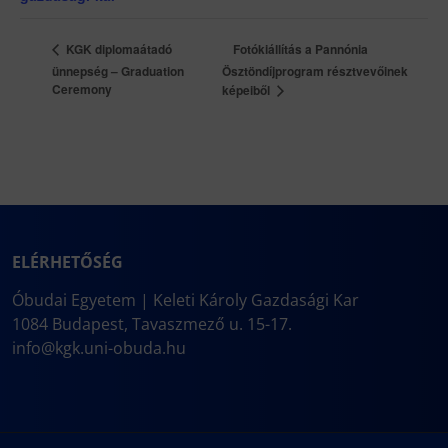
Fotókiállítás a Pannónia
KGK diplomaátadó
ünnepség – Graduation
Ösztöndíjprogram résztvevőinek
Ceremony
képeiből
ELÉRHETŐSÉG
Óbudai Egyetem | Keleti Károly Gazdasági Kar
1084 Budapest, Tavaszmező u. 15-17.
info@kgk.uni-obuda.hu