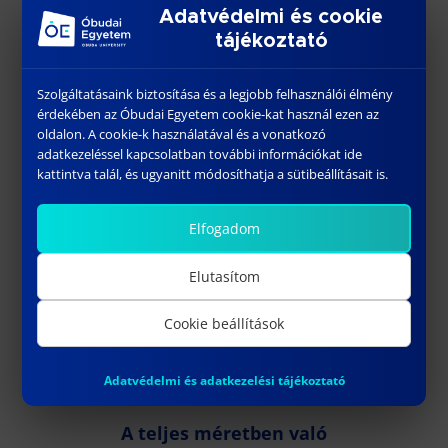
szakmai gyakorlatos
Adatvédelmi és cookie
lehetőségeket és a máltai
tájékoztató
közvetítő céget!
Szolgáltatásaink biztosítása és a legjobb felhasználói élmény
Online Infónap időpontja:
érdekében az Óbudai Egyetem cookie-kat használ ezen az
oldalon. A cookie-k használatával és a vonatkozó
Március 27, hétfő 10 óra
adatkezeléssel kapcsolatban további információkat ide
kattintva talál, és ugyanitt módosíthatja a sütibeállításait is.
Elfogadom
Elutasítom
Cookie beállítások
Adatvédelmi és adatkezelési tájékoztató
A teljes méretben való