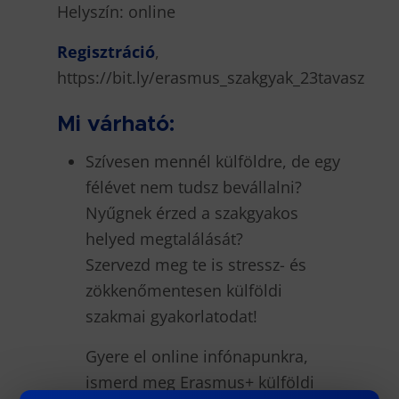
Helyszín: online
Regisztráció
,
https://bit.ly/erasmus_szakgyak_23tavasz
Mi várható:
Szívesen mennél külföldre, de egy
félévet nem tudsz bevállalni?
Nyűgnek érzed a szakgyakos
helyed megtalálását?
Szervezd meg te is stressz- és
zökkenőmentesen külföldi
szakmai gyakorlatodat!
Gyere el online infónapunkra,
ismerd meg Erasmus+ külföldi