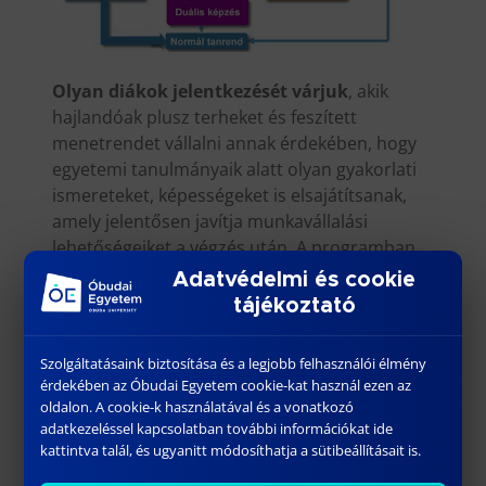
Olyan diákok jelentkezését várjuk
, akik
hajlandóak plusz terheket és feszített
menetrendet vállalni annak érdekében, hogy
egyetemi tanulmányaik alatt olyan gyakorlati
ismereteket, képességeket is elsajátítsanak,
amely jelentősen javítja munkavállalási
lehetőségeiket a végzés után. A programban
résztvevő diákok a duális program végén
Adatvédelmi és cookie
olyan piacképes végzettséget szereznek,
tájékoztató
amellyel végzés után a befogadó cégnél
elhelyezkedhetnek vagy a társaikénál nagyobb
Szolgáltatásaink biztosítása és a legjobb felhasználói élmény
eséllyel pályázhatnak.
érdekében az Óbudai Egyetem cookie-kat használ ezen az
oldalon. A cookie-k használatával és a vonatkozó
Felvételi eljárás:
a duális képzést az egyetem
adatkezeléssel kapcsolatban további információkat ide
a hagyományos felvételi eljárás keretében
kattintva talál, és ugyanitt módosíthatja a sütibeállításait is.
hirdeti meg, ezzel egy időben a vállalat