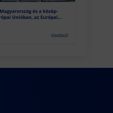
 Magyarország és a közép-
rópai Unióban, az Európai
mel.
Következő