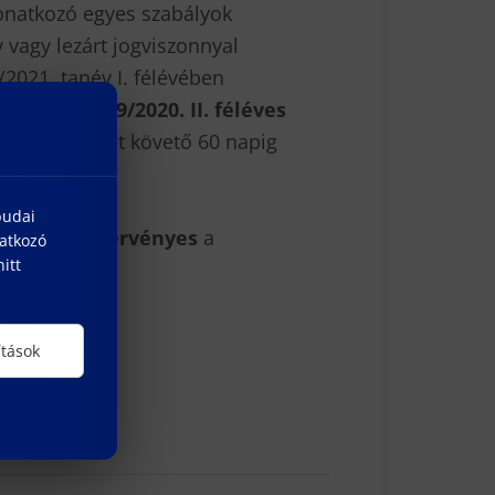
vonatkozó egyes szabályok
v vagy lezárt jogviszonnyal
/2021. tanév I. félévében
éves
vagy
2019/2020. II. féléves
et megszűnését követő 60 napig
budai
április 9-ig érvényes
a
natkozó
itt
ítások