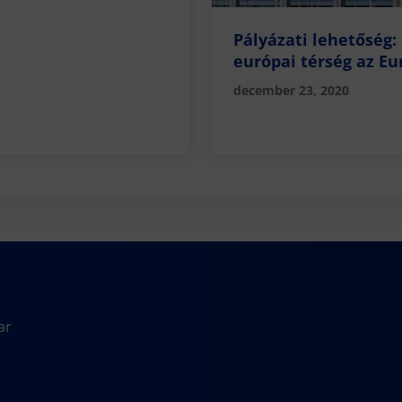
Pályázati lehetőség:
európai térség az Eu
Unió a világban cím
december 23, 2020
ar