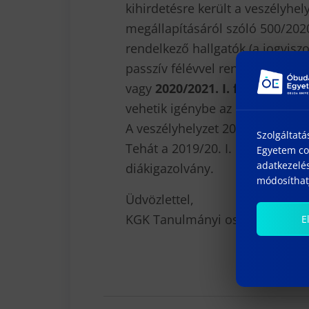
kihirdetésre került a veszélyhe
megállapításáról szóló 500/2020.
rendelkező hallgatók (a jogvisz
passzív félévvel rendelkező hal
vagy
2020/2021. I. féléves
érvén
vehetik igénybe az utazási ked
A veszélyhelyzet 2021. február 
Szolgáltatá
Tehát a 2019/20. I. és II. féléve
Egyetem coo
adatkezelés
diákigazolvány.
módosíthatj
Üdvözlettel,
KGK Tanulmányi osztály
E