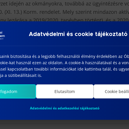
lyzet idején az okmányokra, továbbá az ügyintézésre 
 (XI. 13.) Korm. rendelet. Mely szerint mindazon aktí
ony lezárása a 2019/2020. tanévben történt), és a 2020
lgatók, akinek a diákigazolványára a
2019/2020. I. fél
Adatvédelmi és cookie tájékoztató
yesítő matrica került felragasztásra, a veszélyhelyz
vezményeket.
8-ig került meghosszabbításra.
saink biztosítása és a legjobb felhasználói élmény érdekében az Ó
s, valamint a 2020/2021. I. féléves matricákkal is
2021. 
kie-kat használ ezen az oldalon. A cookie-k használatával és a vo
sel kapcsolatban további információkat ide kattintva talál, és ugyan
a a sütibeállításait is.
lfogadom
Elutasítom
Cookie beáll
Adatvédelmi és adatkezelési tájékoztató