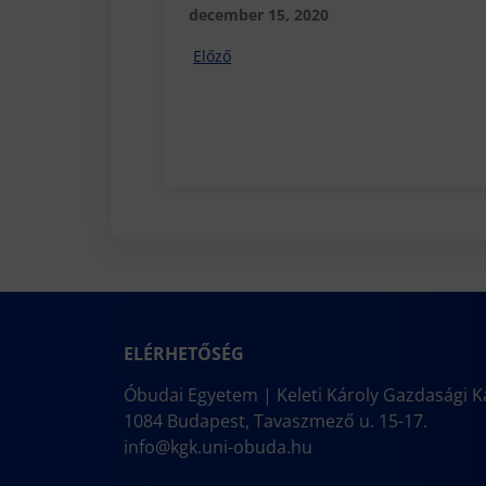
december 15, 2020
Előző
ELÉRHETŐSÉG
Óbudai Egyetem | Keleti Károly Gazdasági K
1084 Budapest, Tavaszmező u. 15-17.
info@kgk.uni-obuda.hu