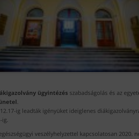
iákigazolvány ügyintézés
szabadságolás és az egyet
zünetel
.
12.17-ig leadták igényüket ideiglenes diákigazolvány
ig.
 egészségügyi veszélyhelyzettel kapcsolatosan 2020. 