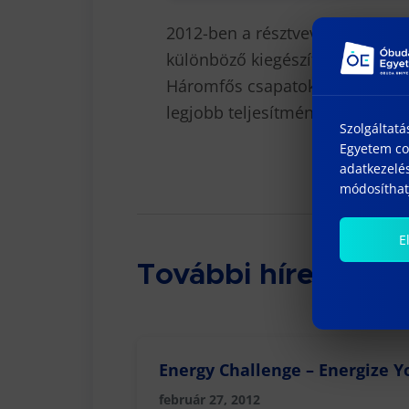
2012-ben a résztvevők belekóst
különböző kiegészítő szolgáltatá
Háromfős csapatok jelentkezései
legjobb teljesítményt nyújtó cs
Szolgáltatá
Egyetem coo
adatkezelés
módosíthatj
E
További híreink
Energy Challenge – Energize Y
február 27, 2012