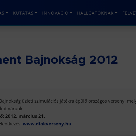
ÁS
KUTATÁS
INNOVÁCIÓ
HALLGATÓKNAK
FELV
ent Bajnokság 2012
jnokság üzleti szimulációs játékra épülő országos verseny, mely
kot várunk.
ő: 2012. március 21.
elentkezés:
www.diakverseny.hu