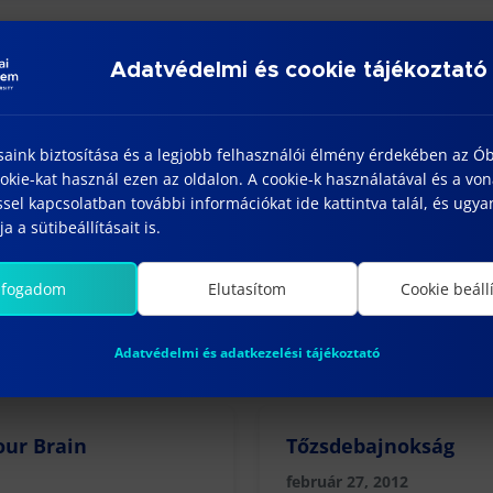
olnak az autókereskedelem világába. A szimuláció sor
sok is a virtuális cég profiljába tartoznak.
Adatvédelmi és cookie tájékoztató
t várjuk, akik bebizonyíthatják, hogy megállják a hely
apat tagjai élő döntő keretében mérkőznek meg az érté
saink biztosítása és a legjobb felhasználói élmény érdekében az Ó
kie-kat használ ezen az oldalon. A cookie-k használatával és a vo
sel kapcsolatban további információkat ide kattintva talál, és ugyan
a a sütibeállításait is.
lfogadom
Elutasítom
Cookie beáll
Adatvédelmi és adatkezelési tájékoztató
our Brain
Tőzsdebajnokság
február 27, 2012