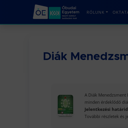
RÓLUNK
OKTAT
Diák Menedzsm
A Diák Menedzsment Ba
minden érdeklődő diá
Jelentkezési határid
További részletek és j