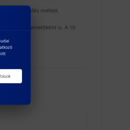
án a kereskedés mellett
üket vállalatvezetőként is. A 10
kes díjakért.
budai
natkozó
itt
ítások