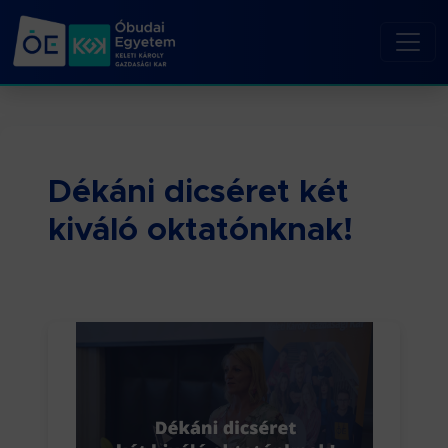
Dékáni dicséret két
kiváló oktatónknak!