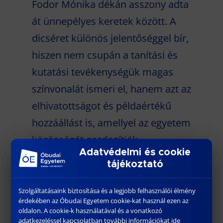
Fodor Mónika dékán asszony adta
át ünnepélyes keretek között. A
dicséret különös jelentőséggel bír,
hiszen nem csupán a tanítási és
kutatási tevékenységük magas
színvonalát ismeri el, hanem azt az
elhivatottságot és példaértékű
hozzáállást is, amellyel az egyetem
közösségét gazdagítják.
Adatvédelmi és cookie
tájékoztató
Gratulálunk a kitüntetetteknek, és
Szolgáltatásaink biztosítása és a legjobb felhasználói élmény
további eredményes, örömteli
érdekében az Óbudai Egyetem cookie-kat használ ezen az
oldalon. A cookie-k használatával és a vonatkozó
munkát kívánunk!
adatkezeléssel kapcsolatban további információkat ide