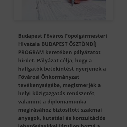
Budapest Főváros Főpolgármesteri
Hivatala BUDAPEST ÖSZTÖNDÍJ
PROGRAM keretében pályázatot
hirdet. Pályázat célja, hogy a
hallgatók betekintést nyerjenek a
Fővárosi Önkormányzat
tevékenységébe, megismerjék a
helyi közigazgatás rendszerét,
valamint a diplomamunka
megírásához biztosított szakmai
anyagok, kutatási és konzultációs
lehetőségekkel járuljon hozzá a