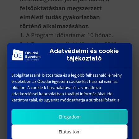
felsőoktatásban megszerzett
elméleti tudás gyakorlatban
történő alkalmazásához.
1. A Program időtartama: 10 hónap.
2. A Program kezdési időpontja: 2016.
Adatvédelmi és cookie
szeptember, keresztféléves képzés
tájékoztató
esetén 2017. február.
4. Az ösztöndíj mértéke: bruttó
Szolgáltatásaink biztosítása és a legjobb felhasználói élmény
50.000,-Ft/hó/fő
érdekében az Óbudai Egyetem cookie-kat használ ezen az
oldalon. A cookie-k használatával és a vonatkozó
Jelentkezési határidő: 2016. április
adatkezeléssel kapcsolatban további információkat ide
15.
kattintva talál, és ugyanitt módosíthatja a sütibeállításait is.
Teljes pályázati felhívás
Témakörök
Elfogadom
Jelentkezési lap
Elutasítom
Nyilatkozat