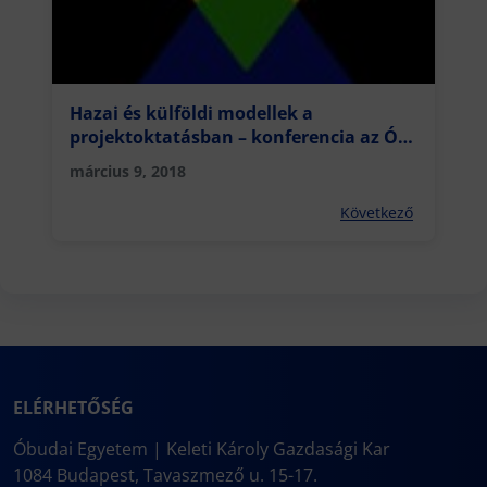
Hazai és külföldi modellek a
projektoktatásban – konferencia az ÓE-
n
március 9, 2018
Következő
ELÉRHETŐSÉG
Óbudai Egyetem | Keleti Károly Gazdasági Kar
1084 Budapest, Tavaszmező u. 15-17.