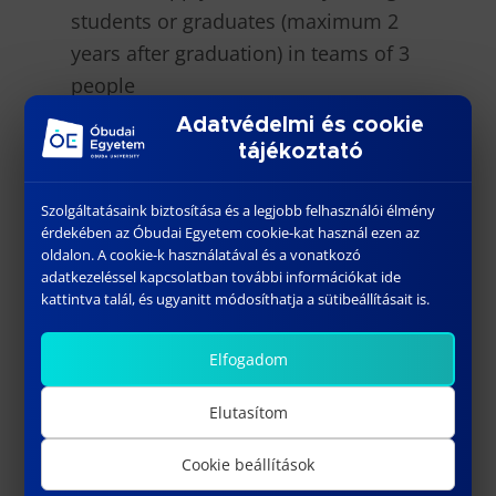
students or graduates (maximum 2
years after graduation) in teams of 3
people
What are the tasks? – First, enter a
Adatvédelmi és cookie
fun online game with creative and
tájékoztató
professional tasks. The best 30 teams
Szolgáltatásaink biztosítása és a legjobb felhasználói élmény
qualify for the semi-final with a case
érdekében az Óbudai Egyetem cookie-kat használ ezen az
study, and only the best 10 teams can
oldalon. A cookie-k használatával és a vonatkozó
participate in the live final in
adatkezeléssel kapcsolatban további információkat ide
kattintva talál, és ugyanitt módosíthatja a sütibeállításait is.
Budapest.
How can I apply? – Submit your
Elfogadom
application on our website until
Elutasítom
midnight on 20th March.
http://bespirited.uk/
Cookie beállítások