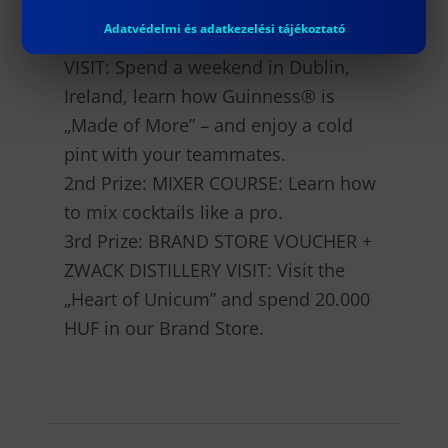
Prizes:
Adatvédelmi és adatkezelési tájékoztató
1st Prize: GUINNESS STOREHOUSE®
VISIT: Spend a weekend in Dublin,
Ireland, learn how Guinness® is
„Made of More” – and enjoy a cold
pint with your teammates.
2nd Prize: MIXER COURSE: Learn how
to mix cocktails like a pro.
3rd Prize: BRAND STORE VOUCHER +
ZWACK DISTILLERY VISIT: Visit the
„Heart of Unicum” and spend 20.000
HUF in our Brand Store.