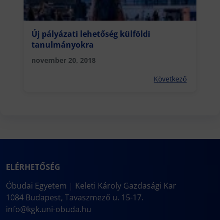
Új pályázati lehetőség külföldi
tanulmányokra
november 20, 2018
Következő
ELÉRHETŐSÉG
Óbudai Egyetem | Keleti Károly Gazdasági Kar
1084 Budapest, Tavaszmező u. 15-17.
info@kgk.uni-obuda.hu