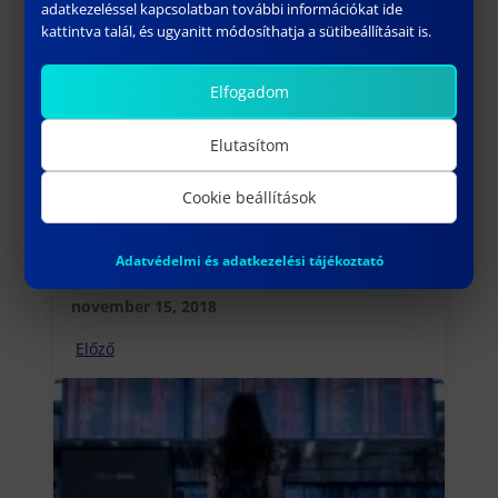
adatkezeléssel kapcsolatban további információkat ide
kattintva talál, és ugyanitt módosíthatja a sütibeállításait is.
Elfogadom
Elutasítom
Cookie beállítások
Trefort Ágoston-Díjat kapott Dr.
Adatvédelmi és adatkezelési tájékoztató
Francsovics Anna
november 15, 2018
Előző