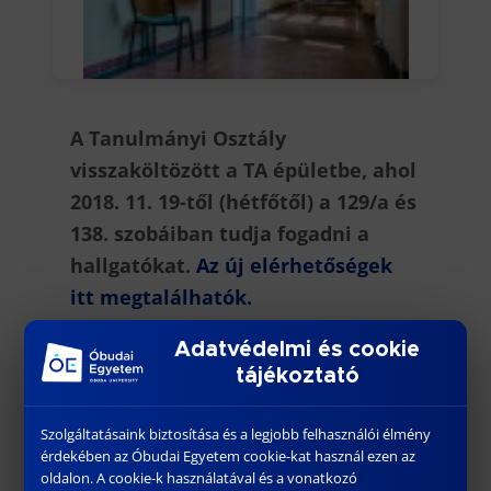
A Tanulmányi Osztály
visszaköltözött a TA épületbe, ahol
2018. 11. 19-től (hétfőtől) a 129/a és
138. szobáiban tudja fogadni a
hallgatókat.
Az új elérhetőségek
itt megtalálhatók.
Adatvédelmi és cookie
tájékoztató
Szolgáltatásaink biztosítása és a legjobb felhasználói élmény
érdekében az Óbudai Egyetem cookie-kat használ ezen az
További híreink
oldalon. A cookie-k használatával és a vonatkozó