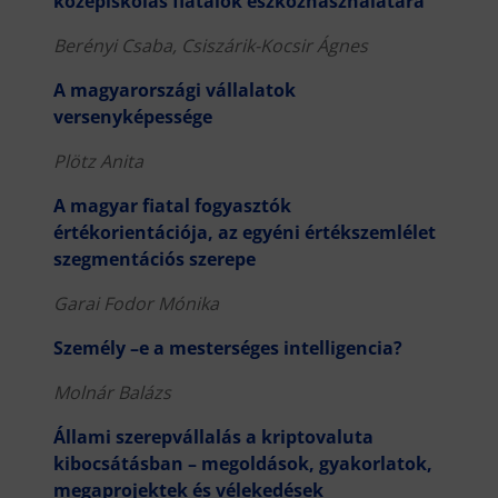
középiskolás fiatalok eszközhasználatára
Berényi Csaba, Csiszárik-Kocsir Ágnes
A magyarországi vállalatok
versenyképessége
Plötz Anita
A magyar fiatal fogyasztók
értékorientációja, az egyéni értékszemlélet
szegmentációs szerepe
Garai Fodor Mónika
Személy –e a mesterséges intelligencia?
Molnár Balázs
Állami szerepvállalás a kriptovaluta
kibocsátásban – megoldások, gyakorlatok,
megaprojektek és vélekedések