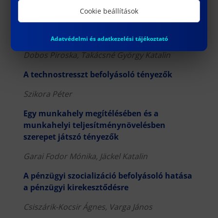
Bogáth Ágnes
Cookie beállítások
A tudatos adózói magatartás vizsgálata a
kkv szektorban
Adatvédelmi és adatkezelési tájékoztató
Dobos Piroska, Takácsné György Katalin
A technostresszt befolyásoló tényezők
Szikora Péter
Egy munkahely megítélésében és a
munkahelyi teljesítménynövelésben
szerepet játszó tényezők
Garai Fodor Mónika, Jäckel Katalin
A pénzügyi szocializáció befolyásoló hatása
a pénzügyi kirekesztődésre
Csiszárik-Kocsir Ágnes, Varga János