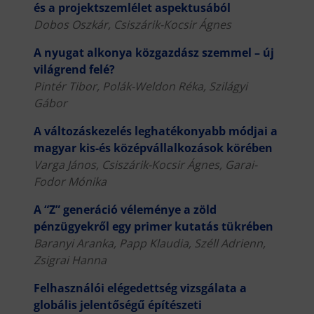
és a projektszemlélet aspektusából
Dobos Oszkár, Csiszárik-Kocsir Ágnes
A nyugat alkonya közgazdász szemmel – új
világrend felé?
Pintér Tibor, Polák-Weldon Réka, Szilágyi
Gábor
A változáskezelés leghatékonyabb módjai a
magyar kis-és középvállalkozások körében
Varga János, Csiszárik-Kocsir Ágnes, Garai-
Fodor Mónika
A “Z” generáció véleménye a zöld
pénzügyekről egy primer kutatás tükrében
Baranyi Aranka, Papp Klaudia, Széll Adrienn,
Zsigrai Hanna
Felhasználói elégedettség vizsgálata a
globális jelentőségű építészeti