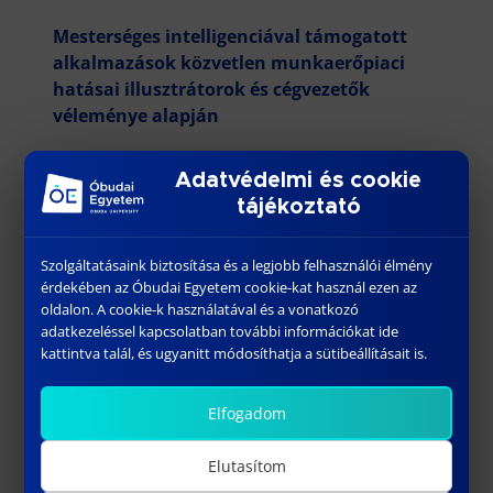
Mesterséges intelligenciával támogatott
alkalmazások közvetlen munkaerőpiaci
hatásai illusztrátorok és cégvezetők
véleménye alapján
Berke Szilárd
Adatvédelmi és cookie
Szervezet és biztonság: a visszaélések
tájékoztató
bejelentéséről
Szolgáltatásaink biztosítása és a legjobb felhasználói élmény
Mizser Csilla Ilona
érdekében az Óbudai Egyetem cookie-kat használ ezen az
oldalon. A cookie-k használatával és a vonatkozó
Digitális tudatosság és megfontoltság a Z
adatkezeléssel kapcsolatban további információkat ide
generációs fiatalok esetén
kattintva talál, és ugyanitt módosíthatja a sütibeállításait is.
Berényi Csaba, Csiszárik-Kocsir Ágnes
Elfogadom
A vezetői önismeret és érzelmi intelligencia
szerepe az autentikus vezetéssel
Elutasítom