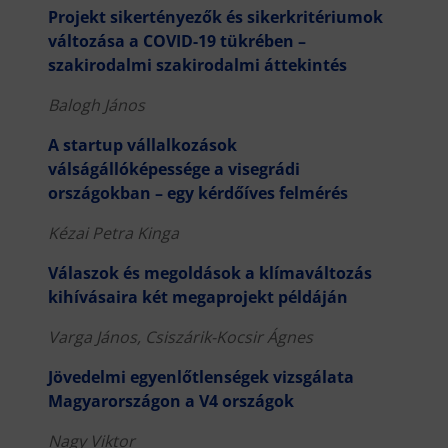
Projekt sikertényezők és sikerkritériumok
változása a COVID-19 tükrében –
szakirodalmi szakirodalmi áttekintés
Balogh János
A startup vállalkozások
válságállóképessége a visegrádi
országokban – egy kérdőíves felmérés
Kézai Petra Kinga
Válaszok és megoldások a klímaváltozás
kihívásaira két megaprojekt példáján
Varga János, Csiszárik-Kocsir Ágnes
Jövedelmi egyenlőtlenségek vizsgálata
Magyarországon a V4 országok
Nagy Viktor