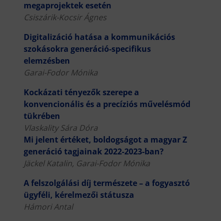
megaprojektek esetén
Csiszárik-Kocsir Ágnes
Digitalizáció hatása a kommunikációs
szokásokra generáció-specifikus
elemzésben
Garai-Fodor Mónika
Kockázati tényezők szerepe a
konvencionális és a precíziós művelésmód
tükrében
Vlaskality Sára Dóra
Mi jelent értéket, boldogságot a magyar Z
generáció tagjainak 2022-2023-ban?
Jäckel Katalin, Garai-Fodor Mónika
A felszolgálási díj természete – a fogyasztó
ügyféli, kérelmezői státusza
Hámori Antal