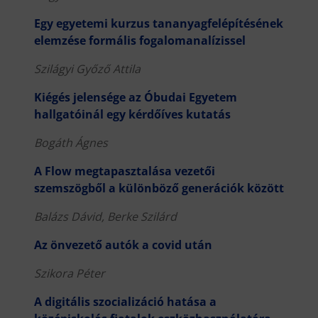
Egy egyetemi kurzus tananyagfelépítésének
elemzése formális fogalomanalízissel
Szilágyi Győző Attila
Kiégés jelensége az Óbudai Egyetem
hallgatóinál egy kérdőíves kutatás
Bogáth Ágnes
A Flow megtapasztalása vezetői
szemszögből a különböző generációk között
Balázs Dávid, Berke Szilárd
Az önvezető autók a covid után
Szikora Péter
A digitális szocializáció hatása a