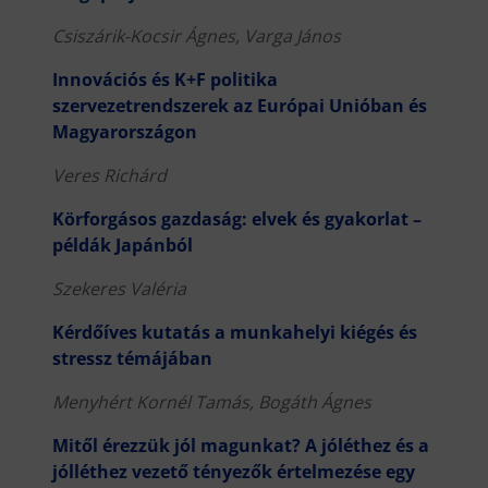
Csiszárik-Kocsir Ágnes, Varga János
Innovációs és K+F politika
szervezetrendszerek az Európai Unióban és
Magyarországon
Veres Richárd
Körforgásos gazdaság: elvek és gyakorlat –
példák Japánból
Szekeres Valéria
Kérdőíves kutatás a munkahelyi kiégés és
stressz témájában
Menyhért Kornél Tamás, Bogáth Ágnes
Mitől érezzük jól magunkat? A jóléthez és a
jólléthez vezető tényezők értelmezése egy